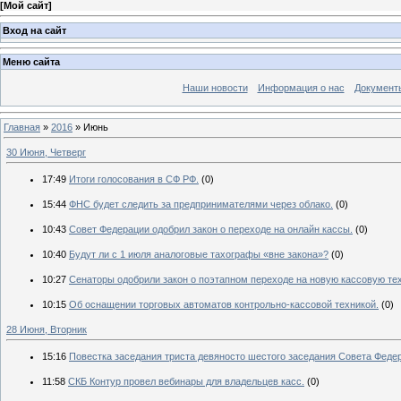
[
Мой сайт
]
Вход на сайт
Меню сайта
Наши новости
Информация о нас
Документ
Главная
»
2016
»
Июнь
30 Июня, Четверг
17:49
Итоги голосования в СФ РФ.
(0)
15:44
ФНС будет следить за предпринимателями через облако.
(0)
10:43
Совет Федерации одобрил закон о переходе на онлайн кассы.
(0)
10:40
Будут ли с 1 июля аналоговые тахографы «вне закона»?
(0)
10:27
Сенаторы одобрили закон о поэтапном переходе на новую кассовую тех
10:15
Об оснащении торговых автоматов контрольно-кассовой техникой.
(0)
28 Июня, Вторник
15:16
Повестка заседания триста девяносто шестого заседания Совета Федера
11:58
СКБ Контур провел вебинары для владельцев касс.
(0)