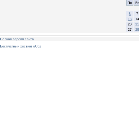
Пн
Вт
6
7
13
14
20
21
27
28
Полная версия сайта
Бесплатный хостинг
uCoz