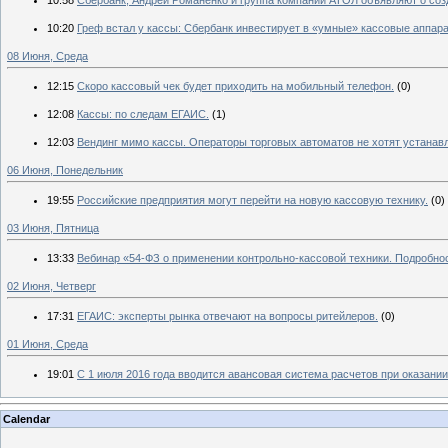
10:20
Греф встал у кассы: Сбербанк инвестирует в «умные» кассовые аппар
08 Июня, Среда
12:15
Скоро кассовый чек будет приходить на мобильный телефон.
(0)
12:08
Кассы: по следам ЕГАИС.
(1)
12:03
Вендинг мимо кассы. Операторы торговых автоматов не хотят устанавл
06 Июня, Понедельник
19:55
Российские предприятия могут перейти на новую кассовую технику.
(0)
03 Июня, Пятница
13:33
Вебинар «54-ФЗ о применении контрольно-кассовой техники. Подробн
02 Июня, Четверг
17:31
ЕГАИС: эксперты рынка отвечают на вопросы ритейлеров.
(0)
01 Июня, Среда
19:01
С 1 июля 2016 года вводится авансовая система расчетов при оказани
Calendar