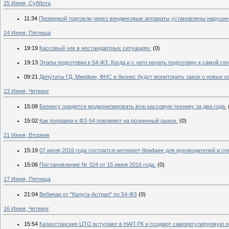
25 Июня, Суббота
11:34
Проверкой торговли через вендинговые аппараты установлены нарушен
24 Июня, Пятница
19:19
Кассовый чек в нестандартных ситуациях.
(0)
19:13
Этапы подготовки к 54-ФЗ. Когда и с чего начать подготовку к самой 
09:21
Депутаты ГД, Минфин, ФНС и бизнес будут мониторить закон о новых к
23 Июня, Четверг
15:08
Бизнесу придется модернизировать всю кассовую технику за два года.
15:02
Как поправки к ФЗ-54 повлияют на розничный рынок.
(0)
21 Июня, Вторник
15:19
07 июля 2016 года состоится интернет-брифинг для руководителей и с
15:06
Постановление № 324 от 15 июня 2016 года.
(0)
17 Июня, Пятница
21:04
Вебинар от "Калуга-Астрал" по 54-ФЗ
(0)
16 Июня, Четверг
15:54
Казахстанские ЦТО вступают в НАП РК и создают саморегулируемую о