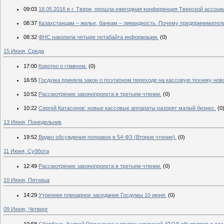
09:03
18.05.2016 в г. Твери, прошла ежегодная конференция Тверской ассоц
08:37
Казахстанцам – жилье, банкам – ликвидность. Почему предприниматели
08:32
ФНС накопила четыре петабайта информации.
(0)
15 Июня, Среда
17:00
Коротко о главном.
(0)
16:55
Госдума приняла закон о поэтапном переходе на кассовую технику ново
10:52
Рассмотрение законопроекта в третьем чтении.
(0)
10:22
Сергей Катасонов: новые кассовые аппараты разорят малый бизнес.
(0
13 Июня, Понедельник
19:52
Видео обсуждения поправок в 54-ФЗ (Второе чтение).
(0)
11 Июня, Суббота
12:49
Рассмотрение законопроекта в третьем чтении.
(0)
10 Июня, Пятница
14:29
Утреннее пленарное заседание Госдумы 10 июня.
(0)
09 Июня, Четверг
10:58
Сбербанк, Андрей Романенко и группа компаний АТОЛ объявляют о соз