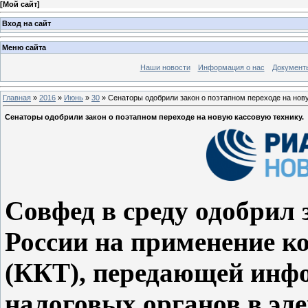
[
Мой сайт
]
Вход на сайт
Меню сайта
Наши новости
Информация о нас
Документ
Главная
»
2016
»
Июнь
»
30
» Сенаторы одобрили закон о поэтапном переходе на нов
Сенаторы одобрили закон о поэтапном переходе на новую кассовую технику.
Совфед в среду одобрил 
России на применение к
(ККТ), передающей инфо
налоговых органов в эл