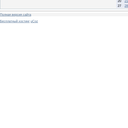
20
21
27
28
Полная версия сайта
Бесплатный хостинг
uCoz