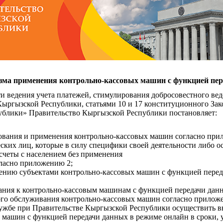
зма применения контрольно-кассовых машин с функцией пер
и ведения учета платежей, стимулирования добросовестного веде
 Кыргызской Республики, статьями 10 и 17 конституционного З
ублики» Правительство Кыргызской Республики постановляет:
ования и применения контрольно-кассовых машин согласно при
еских лиц, которые в силу специфики своей деятельности либо 
счеты с населением без применения
ласно приложению 2;
нению субъектами контрольно-кассовых машин с функцией пере
ания к контрольно-кассовым машинам с функцией передачи дан
ого обслуживания контрольно-кассовых машин согласно прилож
лужбе при Правительстве Кыргызской Республики осуществить 
 машин с функцией передачи данных в режиме онлайн в сроки, 