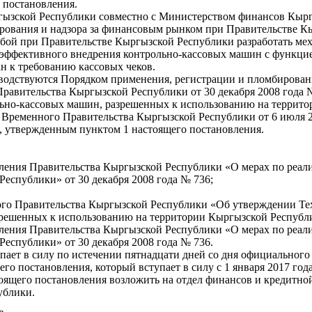
 постановления.
гызской Республики совместно с Министерством финансов Кырг
рования и надзора за финансовым рынком при Правительстве К
бой при Правительстве Кыргызской Республики разработать ме
 эффективного внедрения контрольно-кассовых машин с функци
н к требованию кассовых чеков.
ководствуются Порядком применения, регистрации и пломбирова
авительства Кыргызской Республики от 30 декабря 2008 года 
льно-кассовых машин, разрешенных к использованию на террит
ременного Правительства Кыргызской Республики от 6 июля 20
, утвержденным пунктом 1 настоящего постановления.
вления Правительства Кыргызской Республики «О мерах по реал
Республики» от 30 декабря 2008 года № 736;
ого Правительства Кыргызской Республики «Об утверждении Те
решенных к использованию на территории Кыргызской Республик
вления Правительства Кыргызской Республики «О мерах по реал
Республики» от 30 декабря 2008 года № 736.
упает в силу по истечении пятнадцати дней со дня официальног
его постановления, который вступает в силу с 1 января 2017 года
тоящего постановления возложить на отдел финансов и кредитн
ублики.