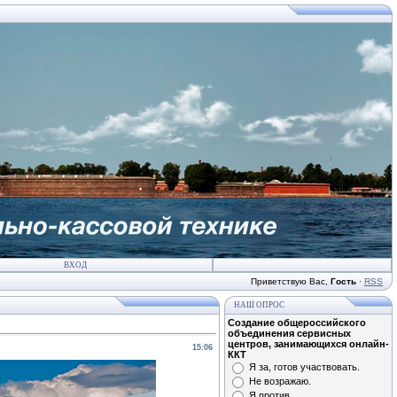
ВХОД
Приветствую Вас
,
Гость
·
RSS
НАШ ОПРОС
Создание общероссийского
объединения сервисных
центров, занимающихся онлайн-
15:06
ККТ
Я за, готов участвовать.
Не возражаю.
Я против.