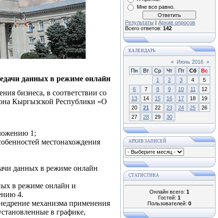
Мне все равно.
Результаты
|
Архив опросов
Всего ответов:
142
КАЛЕНДАРЬ
«
Июнь 2016
»
Пн
Вт
Ср
Чт
Пт
Сб
Вс
едачи данных в режиме онлайн
1
2
3
4
5
6
7
8
9
10
11
12
ния бизнеса, в соответствии со
13
14
15
16
17
18
19
акона Кыргызской Республики «О
20
21
22
23
24
25
26
27
28
29
30
ложению 1;
особенностей местонахождения
АРХИВ ЗАПИСЕЙ
дачи данных в режиме онлайн
СТАТИСТИКА
ных в режиме онлайн и
Онлайн всего:
1
ению 4.
Гостей:
1
внедрение механизма применения
Пользователей:
0
установленные в графике,