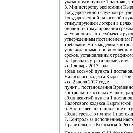
указанном в пункте 1 настоящего
3. Министерству экономики Кыр
Государственной службой регули
Государственной налоговой служ
стимулирующей лотереи в целях
онлайн и стимулирования гражда
4. Установить, что субъекты ру
утвержденным постановлением Пр
требованиями к моделям контро
утвержденными постановлением В
сроков, установленных графиком
5. Признать утратившими силу:
- с 1 января 2017 года:
абзац восьмой пункта 1 постано
Налогового кодекса Кыргызской 
- со 2 июля 2017 года:
пункт 1 постановления Временн
контрольно-кассовых машин, раз
абзац девятый пункта 1 постано
Налогового кодекса Кыргызской 
6. Настоящее постановление вст
абзаца третьего пункта 1 настоящ
7. Контроль за исполнением нас
Правительства Кыргызской Респ