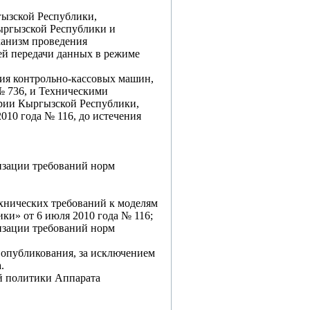
ызской Республики,
ыргызской Республики и
ханизм проведения
ей передачи данных в режиме
ния контрольно-кассовых машин,
№ 736, и Техническими
ории Кыргызской Республики,
10 года № 116, до истечения
изации требований норм
хнических требований к моделям
и» от 6 июля 2010 года № 116;
изации требований норм
о опубликования, за исключением
.
ой политики Аппарата