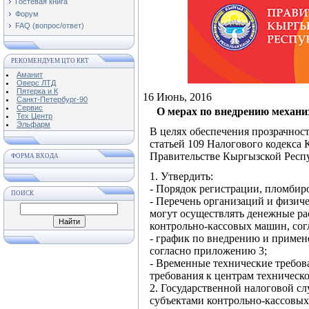
Гостевая книга
Форум
FAQ (вопрос/ответ)
РЕКОМЕНДУЕМ ЦТО ККТ
Аманит
Оверс ЛТД
Пятерка и К
16 Июнь, 2016
Санкт-Петербург-90
Сервис
О мерах по внедрению механи
Тех Центр
Эльфарм
В целях обеспечения прозрачност
статьей 109 Налогового кодекса
Правительстве Кыргызской Респ
ФОРМА ВХОДА
1. Утвердить:
- Порядок регистрации, пломбир
ПОИСК
- Перечень организаций и физич
могут осуществлять денежные ра
контрольно-кассовых машин, сог
- график по внедрению и приме
согласно приложению 3;
- Временные технические требов
требования к центрам техническ
2. Государственной налоговой с
субъектами контрольно-кассовых