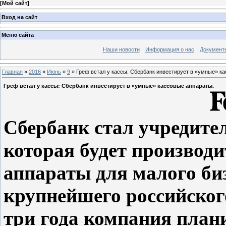
[
Мой сайт
]
Вход на сайт
Меню сайта
Наши новости
Информация о нас
Документ
Главная
»
2016
»
Июнь
»
9
» Греф встал у кассы: Сбербанк инвестирует в «умные» к
Греф встал у кассы: Сбербанк инвестирует в «умные» кассовые аппараты.
Сбербанк стал учредите
которая будет производ
аппараты для малого биз
крупнейшего российског
три года компания плани