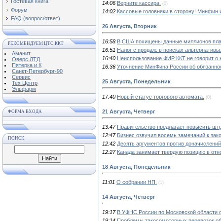
Гостевая книга
14:06
Верните кассира.
(0)
Форум
14:02
Кассовые головняки в сторону! Минфин 
FAQ (вопрос/ответ)
26 Августа, Вторник
16:58
В США похищены данные миллионов пла
РЕКОМЕНДУЕМ ЦТО ККТ
16:51
Налог с продаж: в поисках альтернативы
Аманит
16:40
Неиспользование ФИР ККТ не говорит о 
Оверс ЛТД
Пятерка и К
16:36
Уточнение МинФина России об обязанно
Санкт-Петербург-90
Сервис
25 Августа, Понедельник
Тех Центр
Эльфарм
17:40
Новый статус торгового автомата.
(0)
21 Августа, Четверг
ФОРМА ВХОДА
13:47
Правительство предлагает повысить штр
12:47
Бизнес озвучил восемь замечаний к зако
ПОИСК
12:42
Десять аргументов против доначислений,
12:27
Канада занимает твердую позицию в отн
18 Августа, Понедельник
11:01
О собрании НП.
(1)
14 Августа, Четверг
19:17
В УФНС России по Московской области о
19:14
Проблемы такосомоторных перевозок об