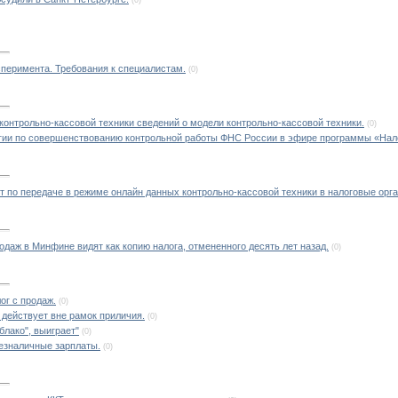
(0)
перимента. Требования к специалистам.
(0)
контрольно-кассовой техники сведений о модели контрольно-кассовой техники.
(0)
егии по совершенствованию контрольной работы ФНС России в эфире программы «Нал
т по передаче в режиме онлайн данных контрольно-кассовой техники в налоговые орг
одаж в Минфине видят как копию налога, отмененного десять лет назад.
(0)
ог с продаж.
(0)
 действует вне рамок приличия.
(0)
блако", выиграет"
(0)
безналичные зарплаты.
(0)