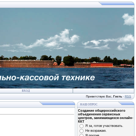
ВХОД
Приветствую Вас
,
Гость
·
RSS
НАШ ОПРОС
Создание общероссийского
объединения сервисных
центров, занимающихся онлайн-
ККТ
Я за, готов участвовать.
Не возражаю.
Я против.