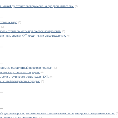
и Банк24.ру ставят эксперимент на предпринимателях.
(0)
тежных карт.
(0)
.
(0)
неосмотрительности при выборе контрагента.
(0)
сти применения ККТ кредитными организациями.
(0)
афы за безбилетный проезд в поездах.
(0)
нопроекту о налоге с продаж.
(0)
 если отсутствует регистрация ККТ.
(0)
ошении блокирования продаж.
(0)
бсудили вопросы реализации пилотного проекта по переходу на электронные кассы.
(0
судили в Санкт-Петербурге.