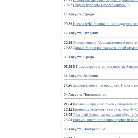
19:07
Старые проблемы нового налога.
(0)
13 Августа, Среда
20:54
Приказ ФНС России по техподдержке экс
12 Августа, Вторник
10:58
О включении в Государственный реестр 
10:52
Даниил Егоров рассказал о новой страт
06 Августа, Среда
08:55
В Подмосковье стартует пилотный проек
05 Августа, Вторник
17:26
Доходы возьмут из прошлого. Налог с пр
04 Августа, Понедельник
21:04
Кремль ни при чем: почему вводится нал
16:12
Евгений Шлеменков: на мой взгляд, ФНС
16:08
"Честный бизнес, когда налоги уйдут в "о
16:03
Россиян хотят поголовно перевести на 
03 Августа, Воскресенье