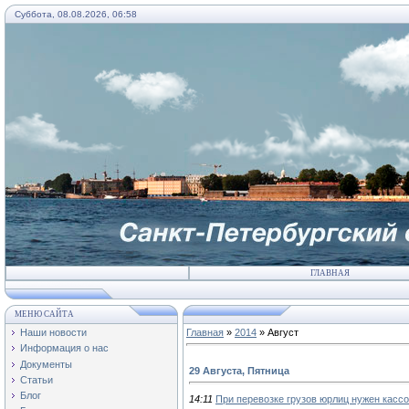
Суббота, 08.08.2026, 06:58
ГЛАВНАЯ
МЕНЮ САЙТА
Наши новости
Главная
»
2014
»
Август
Информация о нас
Документы
29 Августа, Пятница
Статьи
Блог
14:11
При перевозке грузов юрлиц нужен кассо