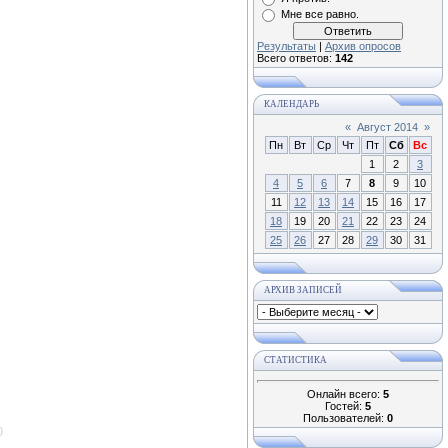
Мне все равно.
Результаты
|
Архив опросов
Всего ответов:
142
КАЛЕНДАРЬ
«
Август 2014
»
Пн
Вт
Ср
Чт
Пт
Сб
Вс
1
2
3
4
5
6
7
8
9
10
11
12
13
14
15
16
17
18
19
20
21
22
23
24
25
26
27
28
29
30
31
АРХИВ ЗАПИСЕЙ
СТАТИСТИКА
Онлайн всего:
5
Гостей:
5
Пользователей:
0
)