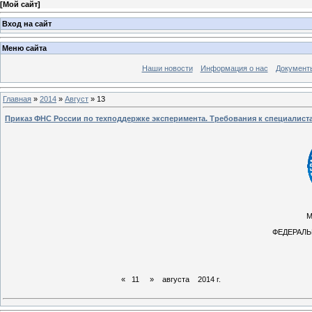
[
Мой сайт
]
Вход на сайт
Меню сайта
Наши новости
Информация о нас
Документ
Главная
»
2014
»
Август
»
13
Приказ ФНС России по техподдержке эксперимента. Требования к специалист
М
ФЕДЕРАЛЬ
« 11 » авгус