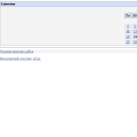
Calendar
Пн
Вт
4
5
11
12
18
19
25
26
Полная версия сайта
Бесплатный хостинг
uCoz