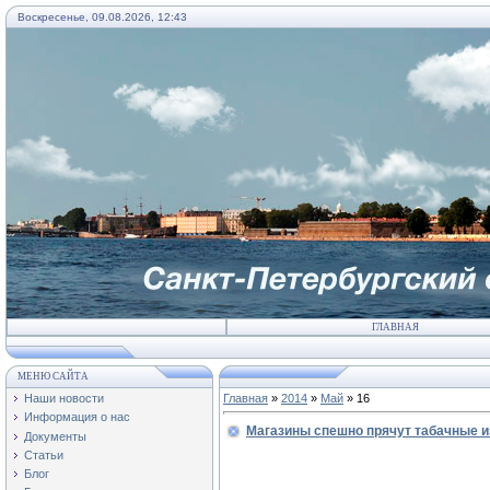
Воскресенье, 09.08.2026, 12:43
ГЛАВНАЯ
МЕНЮ САЙТА
Наши новости
Главная
»
2014
»
Май
»
16
Информация о нас
Магазины спешно прячут табачные и
Документы
Статьи
Блог