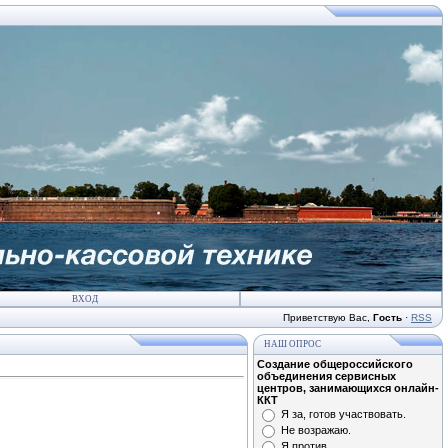
ВХОД
Приветствую Вас
,
Гость
·
RSS
НАШ ОПРОС
Создание общероссийского
объединения сервисных
центров, занимающихся онлайн-
ККТ
Я за, готов участвовать.
Не возражаю.
Я против.