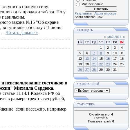
Мне все равно.
 вступит в полную силу.
нного для продажи табака. Но у
Результаты
|
Архив опросов
в павильоны.
Всего ответов:
142
ьного закона №15 "Об охране
, вступившего в силу с 1 июня
КАЛЕНДАРЬ
и
...
Читать дальше »
«
Май 2014
»
Пн
Вт
Ср
Чт
Пт
Сб
Вс
1
2
3
4
5
6
7
8
9
10
11
12
13
14
15
16
17
18
19
20
21
22
23
24
25
26
27
28
29
30
31
 и неиспользование счетчиков в
АРХИВ ЗАПИСЕЙ
России" Михаила Сердюка.
 статье 11.14.1 Кодекса РФ об
ля в размере трех тысяч рублей,
СТАТИСТИКА
общение, если пассажир, например,
Онлайн всего:
4
Гостей:
4
Пользователей:
0