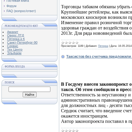
Гостевая книга
Форум
Торговцы табаком обязаны убрать 
FAQ (вопрос/ответ)
Крупнейшие ретейлеры, как выясн
московских киоскеров возникли п
Изменение правил розничной торг
РЕКОМЕНДУЕМ ЦТО ККТ
здоровья граждан от воздействия 
Аманит
2013г. Для ряда нововведений была
Оверс ЛТД
Пятерка и К
Санкт-Петербург-90
Сервис
Просмотров:
1189
|
Добавил:
Пятерка
|
Дата:
16.05.2014
Тех Центр
Эльфарм
Таксистов без счетчика предложили
ФОРМА ВХОДА
ПОИСК
В Госдуму внесен законопроект 
такси. Об этом сообщили в прес
Ответственность за неустановку и 
административных правонарушениях
для должностных лиц - десяти тыся
Сердюк считает, что введение счет
окажется иностранцем.
Автор законопроекта поставил в 