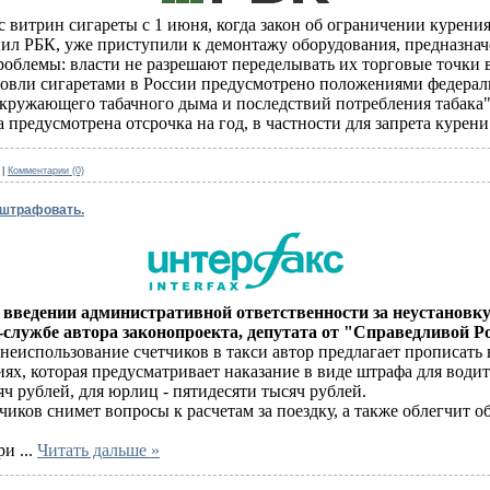
с витрин сигареты с 1 июня, когда закон об ограничении курения
ил РБК, уже приступили к демонтажу оборудования, предназначе
роблемы: власти не разрешают переделывать их торговые точки 
овли сигаретами в России предусмотрено положениями федерал
окружающего табачного дыма и последствий потребления табака"
 предусмотрена отсрочка на год, в частности для запрета курен
|
Комментарии (0)
 штрафовать.
о введении административной ответственности за неустановку
с-службе автора законопроекта, депутата от "Справедливой 
неиспользование счетчиков в такси автор предлагает прописать в
, которая предусматривает наказание в виде штрафа для водите
ч рублей, для юрлиц - пятидесяти тысяч рублей.
чиков снимет вопросы к расчетам за поездку, а также облегчит 
при
...
Читать дальше »