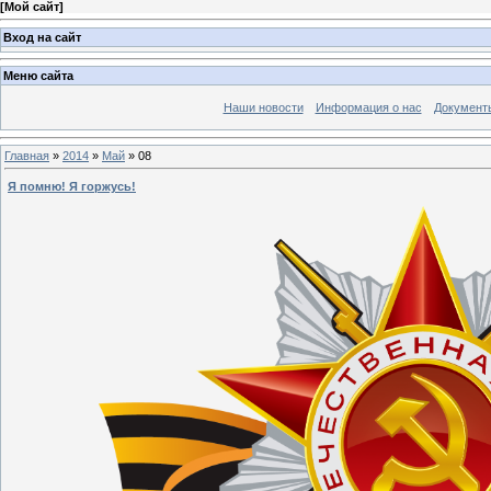
[
Мой сайт
]
Вход на сайт
Меню сайта
Наши новости
Информация о нас
Документ
Главная
»
2014
»
Май
»
08
Я помню! Я горжусь!