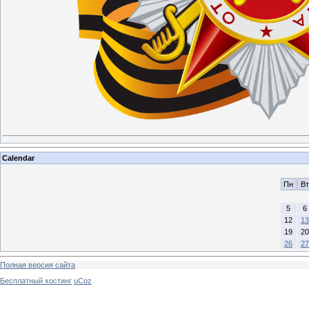
Calendar
Пн
Вт
5
6
12
13
19
20
26
27
Полная версия сайта
Бесплатный хостинг
uCoz