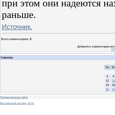
при этом они надеются н
раньше.
Источник.
Всего комментариев
:
0
Добавлять комментарии могу
[
Р
Calendar
Пн
Вт
5
6
12
13
19
20
26
27
Полная версия сайта
Бесплатный хостинг
uCoz