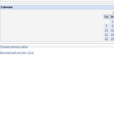
Calendar
Пн
Вт
1
7
8
14
15
21
22
28
29
Полная версия сайта
Бесплатный хостинг
uCoz