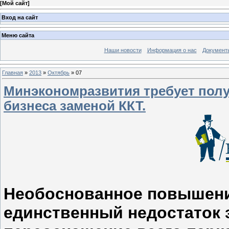
[
Мой сайт
]
Вход на сайт
Меню сайта
Наши новости
Информация о нас
Документ
Главная
»
2013
»
Октябрь
»
07
Минэкономразвития требует полу
бизнеса заменой ККТ.
Необоснованное повышени
единственный недостаток 