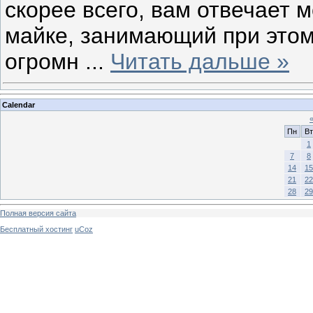
скорее всего, вам отвечает 
майке, занимающий при этом
огромн
...
Читать дальше »
Calendar
Пн
Вт
1
7
8
14
15
21
22
28
29
Полная версия сайта
Бесплатный хостинг
uCoz