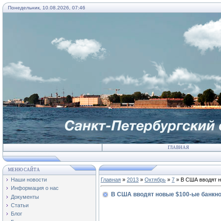
Понедельник, 10.08.2026, 07:46
ГЛАВНАЯ
МЕНЮ САЙТА
Наши новости
Главная
»
2013
»
Октябрь
»
7
» В США вводят н
Информация о нас
В США вводят новые $100-ые банкно
Документы
Статьи
Блог