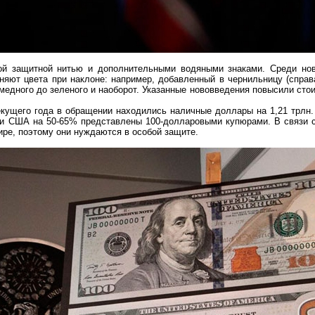
ой защитной нитью и дополнительными водяными знаками. Среди нов
няют цвета при наклоне: например, добавленный в чернильницу (спра
медного до зеленого и наоборот. Указанные нововведения повысили сто
кущего года в обращении находились наличные доллары на 1,21 трлн.
и США на 50-65% представлены 100-долларовыми купюрами. В связи с
ре, поэтому они нуждаются в особой защите.