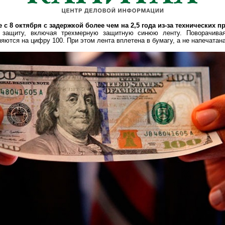
с 8 октября с задержкой более чем на 2,5 года из-за технических 
 защиту, включая трехмерную защитную синюю ленту. Поворачивая
яются на цифру 100. При этом лента вплетена в бумагу, а не напечатана