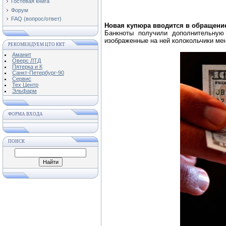
Гостевая книга
Форум
FAQ (вопрос/ответ)
Новая купюра вводится в обращение 
Банкноты получили дополнительную
изображенные на ней колокольчики мен
РЕКОМЕНДУЕМ ЦТО ККТ
Аманит
Оверс ЛТД
Пятерка и К
Санкт-Петербург-90
Сервис
Тех Центр
Эльфарм
ФОРМА ВХОДА
ПОИСК