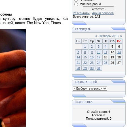
Мне все равно.
Результаты
|
Архив опросов
проблем
Всего ответов:
142
 купюру, можно будет увидеть, как
 на ней, пишет The New York Times.
КАЛЕНДАРЬ
«
Октябрь 2013
»
Пн
Вт
Ср
Чт
Пт
Сб
Вс
1
2
3
4
5
6
7
8
9
10
11
12
13
14
15
16
17
18
19
20
21
22
23
24
25
26
27
28
29
30
31
АРХИВ ЗАПИСЕЙ
СТАТИСТИКА
Онлайн всего:
6
Гостей:
6
Пользователей:
0