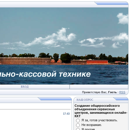
ВХОД
Приветствую Вас
,
Гость
·
RSS
НАШ ОПРОС
Создание общероссийского
объединения сервисных
центров, занимающихся онлайн-
17:43
ККТ
Я за, готов участвовать.
Не возражаю.
Я против.