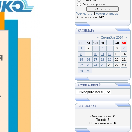
Мне все равно.
Результаты
|
Архив опросов
Всего ответов:
142
КАЛЕНДАРЬ
«
Сентябрь 2014
»
Пн
Вт
Ср
Чт
Пт
Сб
Вс
1
2
3
4
5
6
7
8
9
10
11
12
13
14
15
16
17
18
19
20
21
22
23
24
25
26
27
28
29
30
АРХИВ ЗАПИСЕЙ
СТАТИСТИКА
Онлайн всего:
2
Гостей:
2
Пользователей:
0