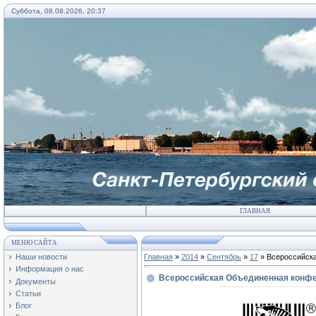
Суббота, 08.08.2026, 20:37
ГЛАВНАЯ
МЕНЮ САЙТА
Наши новости
Главная
»
2014
»
Сентябрь
»
17
» Всероссийск
Информация о нас
Всероссийская Объединенная конфе
Документы
Статьи
Блог