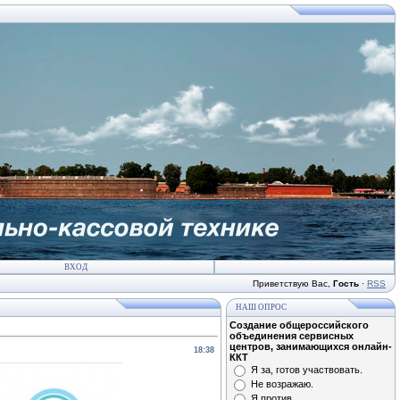
ВХОД
Приветствую Вас
,
Гость
·
RSS
НАШ ОПРОС
Создание общероссийского
объединения сервисных
центров, занимающихся онлайн-
18:38
ККТ
Я за, готов участвовать.
Не возражаю.
Я против.