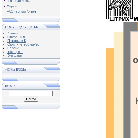
Гостевая книга
Форум
FAQ (вопрос/ответ)
РЕКОМЕНДУЕМ ЦТО ККТ
Аманит
Оверс ЛТД
Пятерка и К
Санкт-Петербург-90
Сервис
Тех Центр
Эльфарм
ФОРМА ВХОДА
ПОИСК