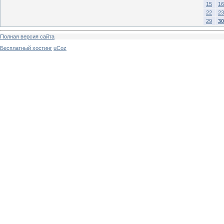
15
16
22
23
29
30
Полная версия сайта
Бесплатный хостинг
uCoz