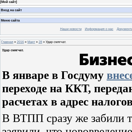
[
Мой сайт
]
Вход на сайт
Меню сайта
Наши новости
Информация о нас
Документ
Главная
»
2016
»
Март
»
28
» Удар смягчат.
Удар смягчат.
В январе в Госдуму
внес
переходе на ККТ, пере
расчетах в адрес налого
В ВТПП сразу же забили 
заявили, что нововведени