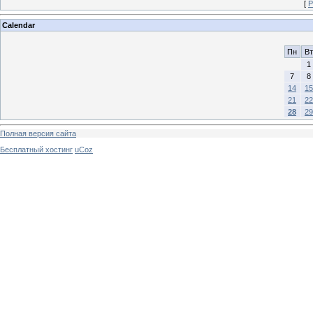
[
Р
Calendar
Пн
Вт
1
7
8
14
15
21
22
28
29
Полная версия сайта
Бесплатный хостинг
uCoz