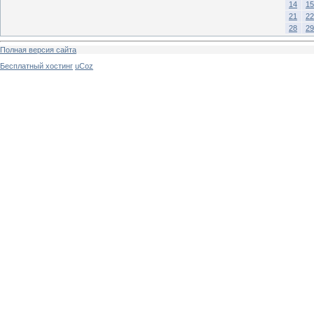
14
15
21
22
28
29
Полная версия сайта
Бесплатный хостинг
uCoz