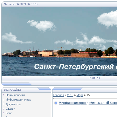
Четверг, 06.08.2026, 13:19
ГЛАВНАЯ
МЕНЮ САЙТА
Наши новости
Главная
»
2016
»
Март
»
15
Информация о нас
Минфин намерен добить малый бизне
Документы
Статьи
Блог