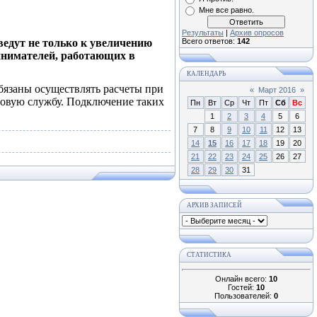
Мне все равно.
Результаты
|
Архив опросов
ведут не только к увеличению
Всего ответов:
142
ринимателей, работающих в
КАЛЕНДАРЬ
 обязаны осуществлять расчеты при
«
Март 2016
»
говую службу. Подключение таких
Пн
Вт
Ср
Чт
Пт
Сб
Вс
1
2
3
4
5
6
7
8
9
10
11
12
13
14
15
16
17
18
19
20
21
22
23
24
25
26
27
28
29
30
31
АРХИВ ЗАПИСЕЙ
СТАТИСТИКА
Онлайн всего:
10
Гостей:
10
Пользователей:
0