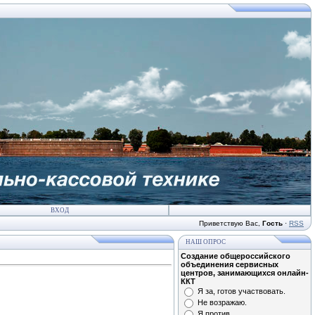
ВХОД
Приветствую Вас
,
Гость
·
RSS
НАШ ОПРОС
Создание общероссийского
объединения сервисных
центров, занимающихся онлайн-
ККТ
Я за, готов участвовать.
Не возражаю.
Я против.