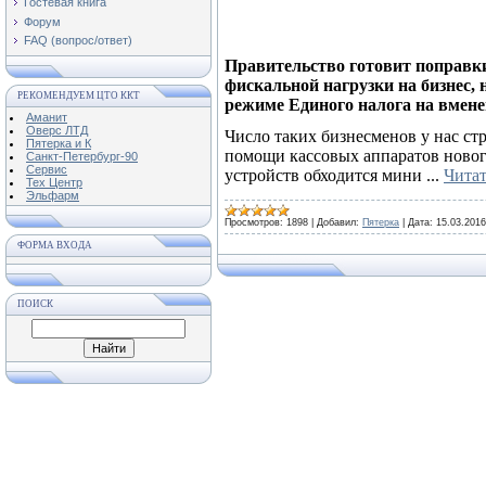
Гостевая книга
Форум
FAQ (вопрос/ответ)
Правительство готовит поправки
фискальной нагрузки на бизнес,
РЕКОМЕНДУЕМ ЦТО ККТ
режиме Единого налога на вмене
Аманит
Оверс ЛТД
Число таких бизнесменов у нас стр
Пятерка и К
помощи кассовых аппаратов новог
Санкт-Петербург-90
Сервис
устройств обходится мини
...
Читат
Тех Центр
Эльфарм
Просмотров:
1898
|
Добавил:
Пятерка
|
Дата:
15.03.2016
ФОРМА ВХОДА
ПОИСК