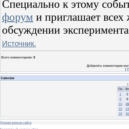
Специально к этому соб
форум
и приглашает всех
обсуждении эксперимента
Источник.
Всего комментариев
:
0
Добавлять комментарии могу
[
Р
Calendar
«
Пн
Вт
1
2
8
9
15
16
22
23
29
30
Полная версия сайта