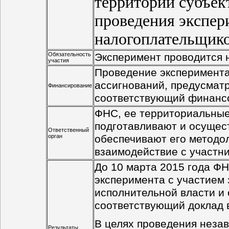
территории субъек
проведения экспери
налогоплательщик
Обязательность
Эксперимент проводится 
участия
Проведение эксперимента
ассигнований, предусма
Финансирование
соответствующий финансо
ФНС, ее территориальные
подготавливают и осущес
Ответственный
орган
обеспечивают его методо
взаимодействие с участн
До 10 марта 2015 года ФН
эксперимента с участием
исполнительной власти и 
соответствующий доклад 
В целях проведения незав
Результаты