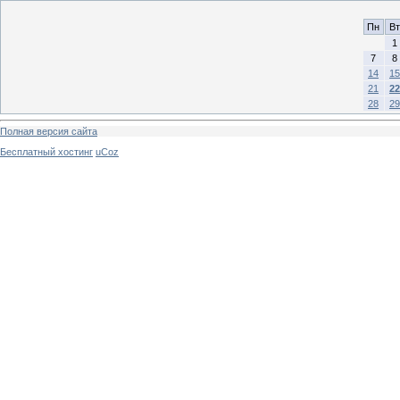
Пн
Вт
1
7
8
14
15
21
22
28
29
Полная версия сайта
Бесплатный хостинг
uCoz