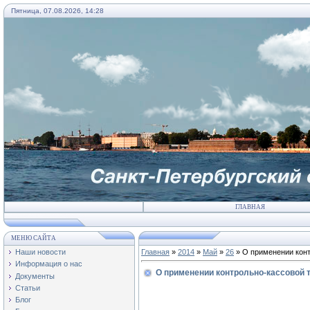
Пятница, 07.08.2026, 14:28
ГЛАВНАЯ
МЕНЮ САЙТА
Наши новости
Главная
»
2014
»
Май
»
26
» О применении конт
Информация о нас
О применении контрольно-кассовой 
Документы
Статьи
Блог