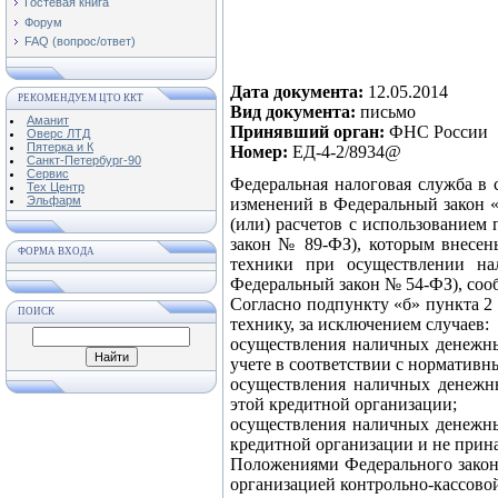
Гостевая книга
Форум
FAQ (вопрос/ответ)
Дата документа:
12.05.2014
РЕКОМЕНДУЕМ ЦТО ККТ
Вид документа:
письмо
Аманит
Принявший орган:
ФНС России
Оверс ЛТД
Пятерка и К
Номер:
ЕД-4-2/8934@
Санкт-Петербург-90
Сервис
Федеральная налоговая служба в 
Тех Центр
Эльфарм
изменений в Федеральный закон 
(или) расчетов с использованием
закон № 89-ФЗ), которым внесен
ФОРМА ВХОДА
техники при осуществлении на
Федеральный закон № 54-ФЗ), соо
Согласно подпункту «б» пункта 2
ПОИСК
технику, за исключением случаев:
осуществления наличных денежны
учете в соответствии с норматив
осуществления наличных денежны
этой кредитной организации;
осуществления наличных денежны
кредитной организации и не прина
Положениями Федерального закон
организацией контрольно-кассово