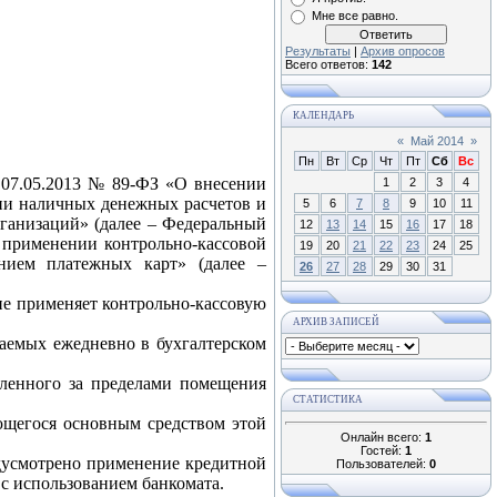
Мне все равно.
Результаты
|
Архив опросов
Всего ответов:
142
КАЛЕНДАРЬ
«
Май 2014
»
Пн
Вт
Ср
Чт
Пт
Сб
Вс
т 07.05.2013 № 89-ФЗ «О внесении
1
2
3
4
ии наличных денежных расчетов и
5
6
7
8
9
10
11
рганизаций» (далее – Федеральный
12
13
14
15
16
17
18
 применении контрольно-кассовой
19
20
21
22
23
24
25
нием платежных карт» (далее –
26
27
28
29
30
31
не применяет контрольно-кассовую
АРХИВ ЗАПИСЕЙ
аемых ежедневно в бухгалтерском
вленного за пределами помещения
СТАТИСТИКА
ющегося основным средством этой
Онлайн всего:
1
Гостей:
1
дусмотрено применение кредитной
Пользователей:
0
 с использованием банкомата.