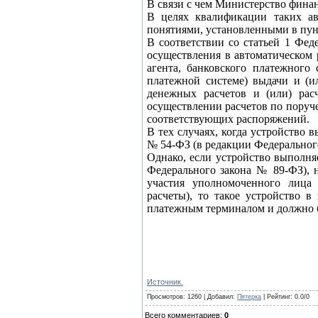
В связи с чем Министерство фина
В целях квалификации таких ав
понятиями, установленными в пунк
В соответствии со статьей 1 Фед
осуществления в автоматическом 
агента, банковского платежного
платежной системе) выдачи и (и
денежных расчетов и (или) рас
осуществлении расчетов по поруч
соответствующих распоряжений.
В тех случаях, когда устройство
№ 54-ФЗ (в редакции Федерального
Однако, если устройство выполня
Федерального закона № 89-ФЗ), 
участия уполномоченного лица
расчеты), то такое устройство 
платежным терминалом и должно б
Источник.
Просмотров
: 1260 |
Добавил
:
Пятерка
|
Рейтинг
:
0.0
/
0
Всего комментариев
:
0