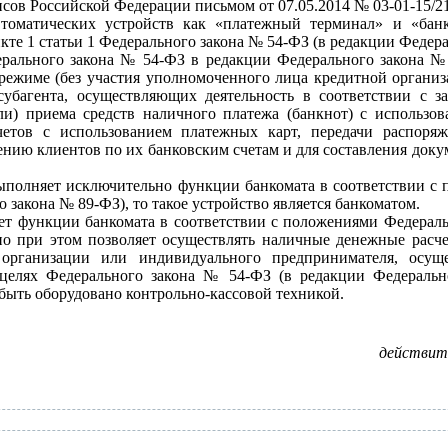
нсов Российской Федерации письмом от 07.05.2014 № 03-01-15/
томатических устройств как «платежный терминал» и «банко
те 1 статьи 1 Федерального закона № 54-ФЗ (в редакции Федера
ерального закона № 54-ФЗ в редакции Федерального закона №
режиме (без участия уполномоченного лица кредитной органи
 субагента, осуществляющих деятельность в соответствии с з
ли) приема средств наличного платежа (банкнот) с использо
четов с использованием платежных карт, передачи распоря
ению клиентов по их банковским счетам и для составления док
 выполняет исключительно функции банкомата в соответствии с
 закона № 89-ФЗ), то такое устройство является банкоматом.
ет функции банкомата в соответствии с положениями Федерал
но при этом позволяет осуществлять наличные денежные расче
 организации или индивидуального предпринимателя, осу
в целях Федерального закона № 54-ФЗ (в редакции Федераль
ыть оборудовано контрольно-кассовой техникой.
действит