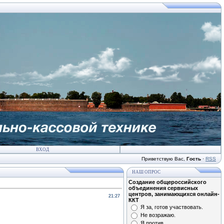
ВХОД
Приветствую Вас
,
Гость
·
RSS
НАШ ОПРОС
Создание общероссийского
объединения сервисных
центров, занимающихся онлайн-
21:27
ККТ
Я за, готов участвовать.
Не возражаю.
Я против.