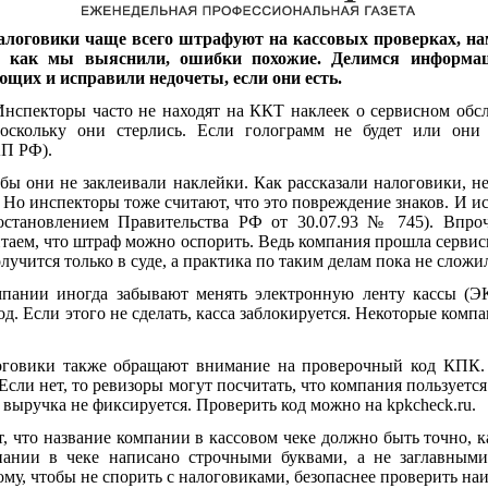
алоговики чаще всего штрафуют на кассовых проверках, н
ах, как мы выяснили, ошибки похожие. Делимся информа
ющих и исправили недочеты, если они есть.
нспекторы часто не находят на ККТ наклеек о сервисном обсл
оскольку они стерлись. Если голограмм не будет или они
АП РФ).
обы они не заклеивали наклейки. Как рассказали налоговики, н
 Но инспекторы тоже считают, что это повреждение знаков. И и
постановлением Правительства РФ от 30.07.93 № 745). Впро
итаем, что штраф можно оспорить. Ведь компания прошла сервис
олучится только в суде, а практика по таким делам пока не сложи
пании иногда забывают менять электронную ленту кассы (ЭК
год. Если этого не сделать, касса заблокируется. Некоторые ком
говики также обращают внимание на проверочный код КПК. 
Если нет, то ревизоры могут посчитать, что компания пользуетс
и выручка не фиксируется. Проверить код можно на kpkcheck.ru.
, что название компании в кассовом чеке должно быть точно, к
пании в чеке написано строчными буквами, а не заглавными
му, чтобы не спорить с налоговиками, безопаснее проверить на