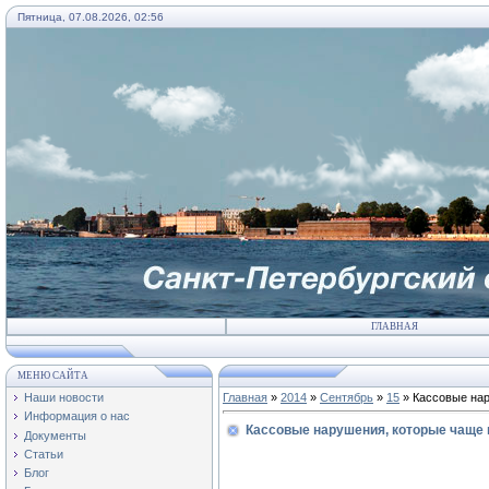
Пятница, 07.08.2026, 02:56
ГЛАВНАЯ
МЕНЮ САЙТА
Наши новости
Главная
»
2014
»
Сентябрь
»
15
» Кассовые нар
Информация о нас
Кассовые нарушения, которые чаще в
Документы
Статьи
Блог