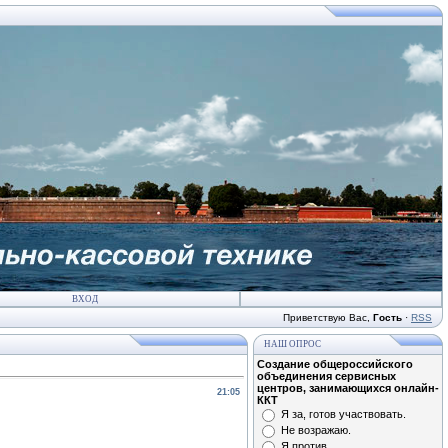
ВХОД
Приветствую Вас
,
Гость
·
RSS
НАШ ОПРОС
Создание общероссийского
объединения сервисных
центров, занимающихся онлайн-
21:05
ККТ
Я за, готов участвовать.
Не возражаю.
Я против.