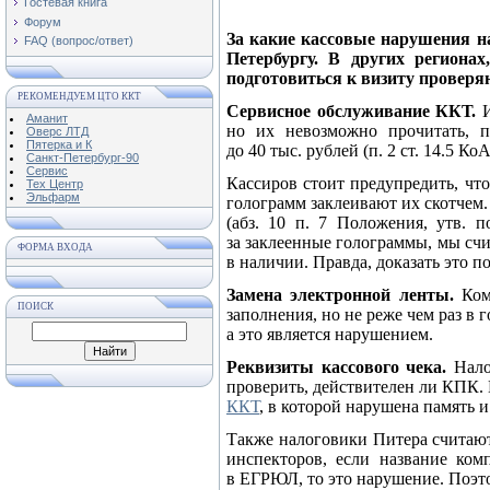
Гостевая книга
Форум
За какие кассовые нарушения н
FAQ (вопрос/ответ)
Петербургу. В других регион
подготовиться к визиту проверя
РЕКОМЕНДУЕМ ЦТО ККТ
Сервисное обслуживание ККТ.
И
Аманит
но их невозможно прочитать, п
Оверс ЛТД
Пятерка и К
до 40 тыс. рублей (п. 2 ст. 14.5 Ко
Санкт-Петербург-90
Сервис
Кассиров стоит предупредить, чт
Тех Центр
Эльфарм
голограмм заклеивают их скотчем.
(абз. 10 п. 7 Положения, утв. 
за заклеенные голограммы, мы сч
ФОРМА ВХОДА
в наличии. Правда, доказать это п
Замена электронной ленты.
Ком
ПОИСК
заполнения, но не реже чем раз в 
а это является нарушением.
Реквизиты кассового чека.
Нало
проверить, действителен ли КПК. 
ККТ
, в которой нарушена память 
Также налоговики Питера считают
инспекторов, если название ком
в ЕГРЮЛ, то это нарушение. Поэто