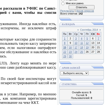
Мне все равно.
ам рассказали в УФНС по Санкт-
Результаты
|
Архив опросов
цией с вами, чтобы вы смогли
Всего ответов:
142
уживании. Иногда наклейки есть,
КАЛЕНДАРЬ
 испорчены, не исключен штраф
«
Сентябрь 2014
»
Пн
Вт
Ср
Чт
Пт
Сб
Вс
1
2
3
4
5
6
7
екоторые кассиры для сохранности
8
9
10
11
12
13
14
спользовать такую кассу запрещено
чем, если налоговики оштрафуют
15
16
17
18
19
20
21
ное обслуживание и наклейки есть
22
23
24
25
26
27
28
лась.
29
30
ЛЗ). Ленту надо менять по мере
пании сами разблокировывают кассу,
АРХИВ ЗАПИСЕЙ
По своей базе инспекторы могут
я незарегистрированной кассой или
СТАТИСТИКА
Онлайн всего:
5
ак в уставе. Например, по мнению
Гостей:
5
, как компания зарегистрирована
Пользователей:
0
именование на чеке ККТ.