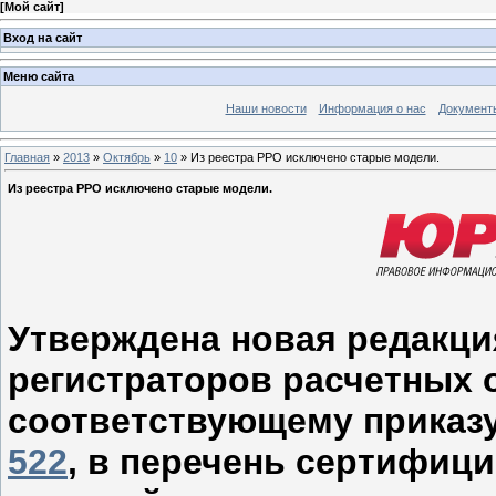
[
Мой сайт
]
Вход на сайт
Меню сайта
Наши новости
Информация о нас
Документ
Главная
»
2013
»
Октябрь
»
10
» Из реестра РРО исключено старые модели.
Из реестра РРО исключено старые модели.
Утверждена новая редакци
регистраторов расчетных 
соответствующему приказу
522
, в перечень сертифиц