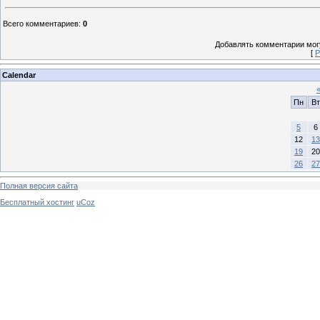
Всего комментариев
:
0
Добавлять комментарии могу
[
Р
Calendar
Пн
Вт
5
6
12
13
19
20
26
27
Полная версия сайта
Бесплатный хостинг
uCoz