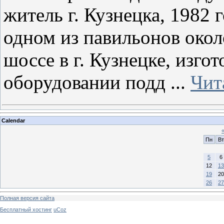
житель г. Кузнецка, 1982 
одном из павильонов окол
шоссе в г. Кузнецке, изг
оборудовании подд
...
Чит
Calendar
Пн
Вт
5
6
12
13
19
20
26
27
Полная версия сайта
Бесплатный хостинг
uCoz