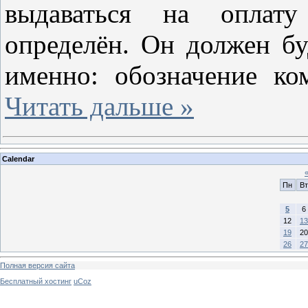
выдаваться на оплату
определён. Он должен буд
именно: обозначение к
Читать дальше »
Calendar
Пн
Вт
5
6
12
13
19
20
26
27
Полная версия сайта
Бесплатный хостинг
uCoz