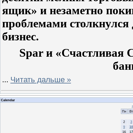
ящик» и незаметно покин
проблемами столкнулся
бизнес.
Spar и «Счастливая 
бан
...
Читать дальше »
Calendar
Пн
Вт
2
3
9
10
16
17