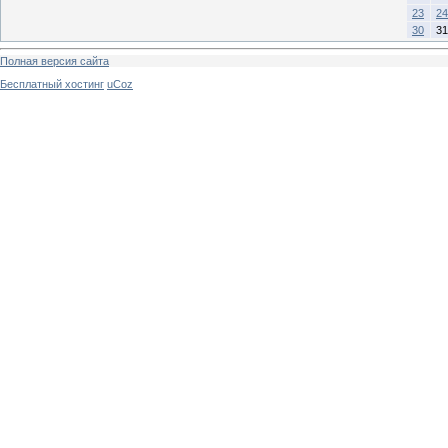
23
24
30
31
Полная версия сайта
Бесплатный хостинг
uCoz