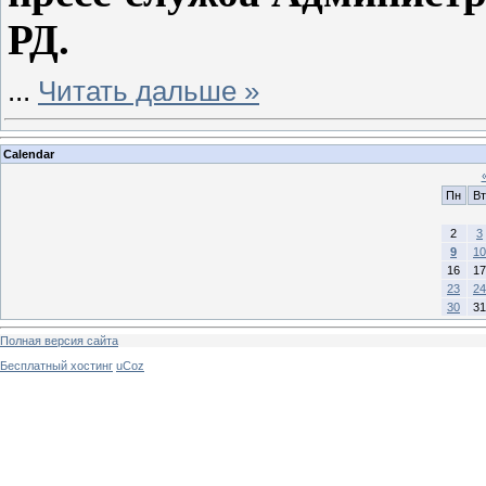
РД.
...
Читать дальше »
Calendar
Пн
Вт
2
3
9
10
16
17
23
24
30
31
Полная версия сайта
Бесплатный хостинг
uCoz