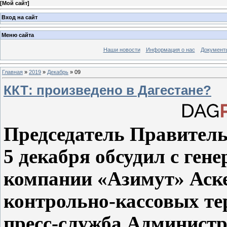
[
Мой сайт
]
Вход на сайт
Меню сайта
Наши новости
Информация о нас
Документ
Главная
»
2019
»
Декабрь
»
09
ККТ: произведено в Дагестане?
Председатель Правитель
5 декабря обсудил с ге
компании «Азимут» Аск
контрольно-кассовых те
пресс-служба Админист