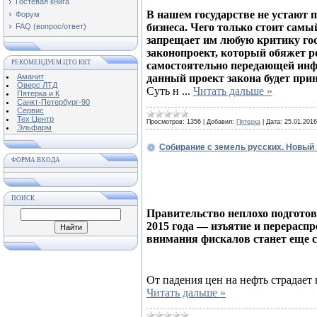
Гостевая книга
В нашем государстве не устают 
Форум
бизнеса. Чего только стоит сам
FAQ (вопрос/ответ)
запрещает им любую критику гос
законопроект, который обяжет р
РЕКОМЕНДУЕМ ЦТО ККТ
самостоятельно передающей инф
Аманит
данный проект закона будет при
Оверс ЛТД
Суть н
...
Читать дальше »
Пятерка и К
Санкт-Петербург-90
Сервис
Тех Центр
Просмотров:
1356
|
Добавил:
Пятерка
|
Дата:
25.01.2016
Эльфарм
Собирание с земель русских. Новый
ФОРМА ВХОДА
ПОИСК
Правительство неплохо подготов
2015 года — изъятие и перерасп
внимания фискалов станет еще с
От падения цен на нефть страдает 
Читать дальше »