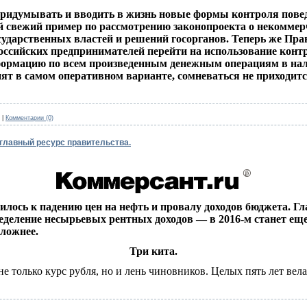
придумывать и вводить в жизнь новые формы контроля повед
ый свежий пример по рассмотрению законопроекта о некомме
ударственных властей и решений госорганов. Теперь же Пр
оссийских предпринимателей перейти на использование конт
ормацию по всем произведенным денежным операциям в нало
нят в самом оперативном варианте, сомневаться не приходитс
|
Комментарии (0)
 главный ресурс правительства.
илось к падению цен на нефть и провалу доходов бюджета. Г
ределение несырьевых рентных доходов — в 2016-м станет ещ
ложнее.
Три кита.
не только курс рубля, но и лень чиновников. Целых пять лет вел