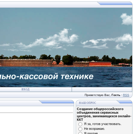
ВХОД
Приветствую Вас
,
Гость
·
RSS
НАШ ОПРОС
Создание общероссийского
объединения сервисных
центров, занимающихся онлайн-
ККТ
Я за, готов участвовать.
Не возражаю.
Я против.