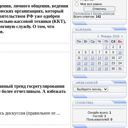
Мне все равно.
ения, личного общения, ведения
рческих организациях, который
Результаты
|
Архив опросов
авительством РФ уже одобрен
Всего ответов:
142
рольно-кассовой техники (ККТ),
говую службу. О том, что
КАЛЕНДАРЬ
я.
«
Январь 2016
»
Пн
Вт
Ср
Чт
Пт
Сб
Вс
1
2
3
4
5
6
7
8
9
10
11
12
13
14
15
16
17
18
19
20
21
22
23
24
25
26
27
28
29
30
31
АРХИВ ЗАПИСЕЙ
лавный тренд госрегулирования
е более отчетливым. А избежать
СТАТИСТИКА
ась дискуссия (правильнее ее
...
Онлайн всего:
1
Гостей:
1
Пользователей:
0