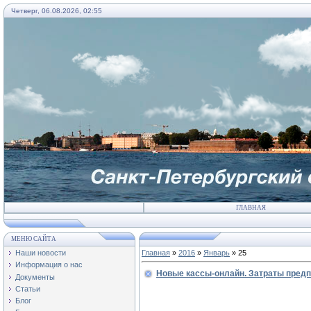
Четверг, 06.08.2026, 02:55
ГЛАВНАЯ
МЕНЮ САЙТА
Наши новости
Главная
»
2016
»
Январь
»
25
Информация о нас
Новые кассы-онлайн. Затраты предп
Документы
Статьи
Блог