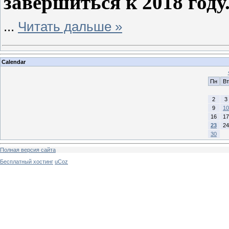
завершиться к 2018 году
...
Читать дальше »
Calendar
Пн
Вт
2
3
9
10
16
17
23
24
30
Полная версия сайта
Бесплатный хостинг
uCoz