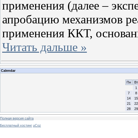
применения (далее – эксп
апробацию механизмов ре
применения ККТ, основанн
Читать дальше »
Calendar
Пн
Вт
1
7
8
14
15
21
22
28
29
Полная версия сайта
Бесплатный хостинг
uCoz