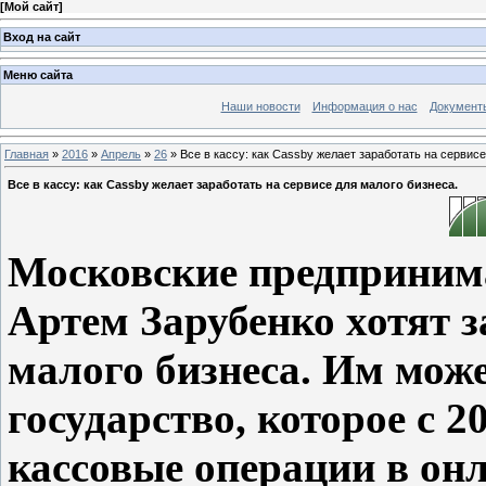
[
Мой сайт
]
Вход на сайт
Меню сайта
Наши новости
Информация о нас
Документ
Главная
»
2016
»
Апрель
»
26
» Все в кассу: как Cassby желает заработать на сервисе
Все в кассу: как Cassby желает заработать на сервисе для малого бизнеса.
Московские предприним
Артем Зарубенко хотят з
малого бизнеса. Им мож
государство, которое с 2
кассовые операции в он