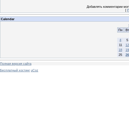
Добавлять комментарии могу
[
Р
Calendar
Пн
Вт
4
5
11
12
18
19
25
26
Полная версия сайта
Бесплатный хостинг
uCoz