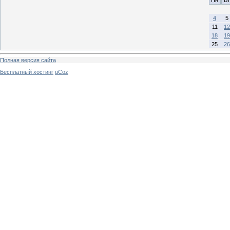
Пн
Вт
4
5
11
12
18
19
25
26
Полная версия сайта
Бесплатный хостинг
uCoz