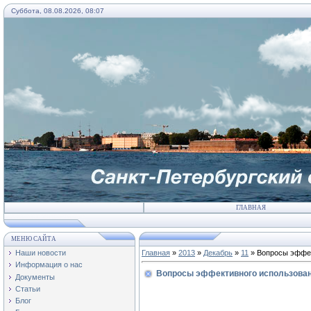
Суббота, 08.08.2026, 08:07
ГЛАВНАЯ
МЕНЮ САЙТА
Наши новости
Главная
»
2013
»
Декабрь
»
11
» Вопросы эффек
Информация о нас
Вопросы эффективного использован
Документы
Статьи
Блог