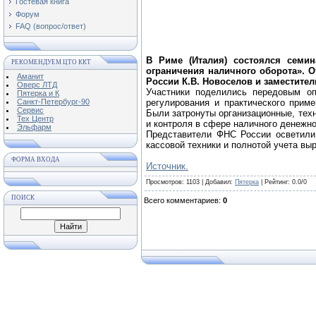
Гостевая книга
Форум
FAQ (вопрос/ответ)
В Риме (Италия) состоялся семи
РЕКОМЕНДУЕМ ЦТО ККТ
ограничения наличного оборота». 
Аманит
России К.В. Новоселов и заместите
Оверс ЛТД
Участники поделились передовым оп
Пятерка и К
Санкт-Петербург-90
регулирования и практического прим
Сервис
Были затронуты организационные, тех
Тех Центр
и контроля в сфере наличного денежно
Эльфарм
Представители ФНС России осветили
кассовой техники и полнотой учета вы
ФОРМА ВХОДА
Источник.
Просмотров
: 1103 |
Добавил
:
Пятерка
|
Рейтинг
:
0.0
/
0
ПОИСК
Всего комментариев
:
0