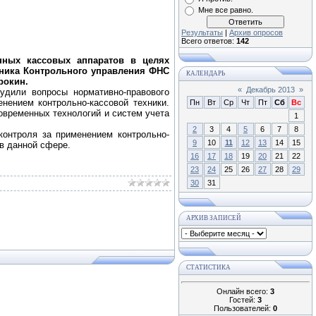
Мне все равно.
Результаты
|
Архив опросов
Всего ответов:
142
нных кассовых аппаратов в целях
ьника Контрольного управления ФНС
КАЛЕНДАРЬ
рокин.
«
Декабрь 2013
»
удили вопросы нормативно-правового
нением контрольно-кассовой техники.
Пн
Вт
Ср
Чт
Пт
Сб
Вс
овременных технологий и систем учета
1
2
3
4
5
6
7
8
онтроля за применением контрольно-
9
10
11
12
13
14
15
 в данной сфере.
16
17
18
19
20
21
22
23
24
25
26
27
28
29
30
31
АРХИВ ЗАПИСЕЙ
СТАТИСТИКА
Онлайн всего:
3
Гостей:
3
Пользователей:
0