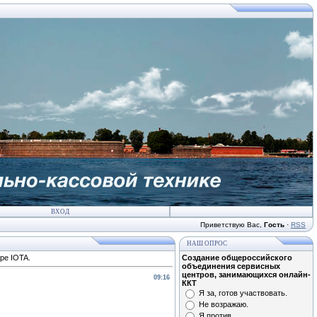
ВХОД
Приветствую Вас
,
Гость
·
RSS
НАШ ОПРОС
ре IOTA.
Создание общероссийского
объединения сервисных
центров, занимающихся онлайн-
09:16
ККТ
Я за, готов участвовать.
Не возражаю.
Я против.