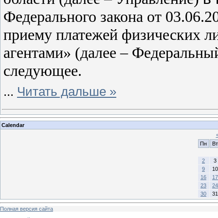
Федерального закона от 03.06.
приему платежей физических л
агентами» (далее – Федеральны
следующее.
...
Читать дальше »
Calendar
Пн
Вт
2
3
9
10
16
17
23
24
30
31
Полная версия сайта