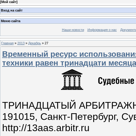
[
Мой сайт
]
Вход на сайт
Меню сайта
Наши новости
Информация о нас
Документ
Главная
»
2013
»
Декабрь
»
27
Временный ресурс использования
техники равен тринадцати месяца
ТРИНАДЦАТЫЙ АРБИТРАЖ
191015, Санкт-Петербург, Сув
http://13aas.arbitr.ru