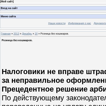
[
Мой сайт
]
Вход на сайт
Меню сайта
Наши новости
Информация о нас
Документ
Главная
»
2013
»
Декабрь
»
20
» Розница без кошмаров.
Розница без кошмаров.
Налоговики не вправе штр
за неправильное оформлени
Прецедентное решение арби
По действующему законодател