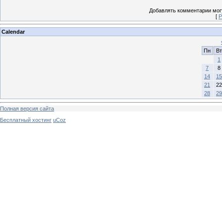
Добавлять комментарии могу
[
Р
Calendar
Пн
Вт
1
7
8
14
15
21
22
28
29
Полная версия сайта
Бесплатный хостинг
uCoz