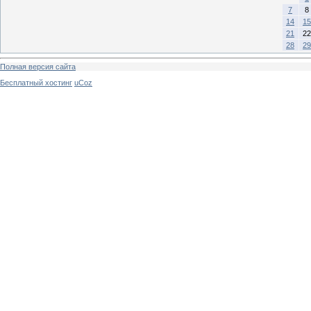
7
8
14
15
21
22
28
29
Полная версия сайта
Бесплатный хостинг
uCoz