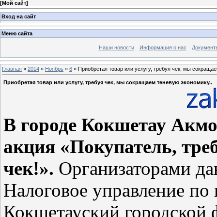
[
Мой сайт
]
Вход на сайт
Меню сайта
Наши новости
Информация о нас
Документ
Главная
»
2014
»
Ноябрь
»
6
» Приобретая товар или услугу, требуя чек, мы сокращае
Приобретая товар или услугу, требуя чек, мы сокращаем теневую экономику..
В городе Кокшетау Акмо
акция «Покупатель, треб
чек!».
Организаторами да
Налоговое управление по 
Кокшетауский городской