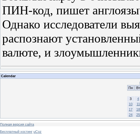
ПИН-код, пишет англоязы
Однако исследователи вы
распознают установленный
валюте, и злоумышленник
Calendar
Пн
Вт
3
4
10
11
17
18
24
25
Полная версия сайта
Бесплатный хостинг
uCoz