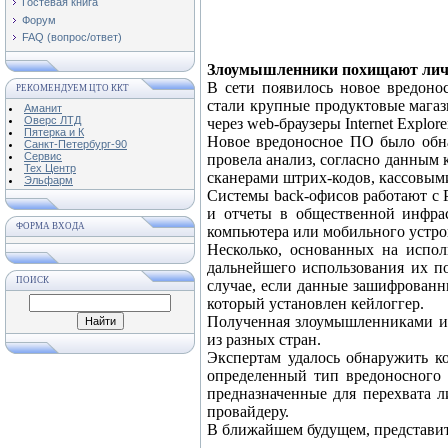
Гостевая книга
Форум
FAQ (вопрос/ответ)
Злоумышленники похищают личн
В сети появилось новое вредоно
РЕКОМЕНДУЕМ ЦТО ККТ
стали крупные продуктовые магаз
Аманит
Оверс ЛТД
через web-браузеры Internet Explore
Пятерка и К
Новое вредоносное ПО было обнар
Санкт-Петербург-90
Сервис
провела анализ, согласно данным 
Тех Центр
сканерами штрих-кодов, кассовым
Эльфарм
Системы back-офисов работают с 
и отчеты в общественной инфра
ФОРМА ВХОДА
компьютера или мобильного устро
Несколько, основанных на испо
дальнейшего использования их п
ПОИСК
случае, если данные зашифрованн
который установлен кейлоггер.
Полученная злоумышленниками ин
из разных стран.
Экспертам удалось обнаружить к
определенный тип вредоносного к
предназначенные для перехвата 
провайдеру.
В ближайшем будущем, представи