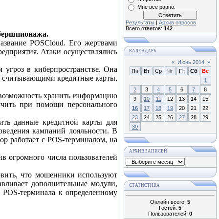
Мне все равно.
Результаты
|
Архив опросов
Всего ответов:
142
бершпионажа.
название POSCloud. Его жертвами
редприятия. Атаки осуществлялись
КАЛЕНДАРЬ
«
Июнь 2014
»
м угроз в киберпространстве. Она
Пн
Вт
Ср
Чт
Пт
Сб
Вс
ми, считывающими кредитные карты,
1
2
3
4
5
6
7
8
т возможность хранить информацию
9
10
11
12
13
14
15
учить при помощи персонального
16
17
18
19
20
21
22
23
24
25
26
27
28
29
ить данные кредитной карты для
30
оведения кампаний лояльности. В
ор работает с POS-терминалом, на
АРХИВ ЗАПИСЕЙ
в огромного числа пользователей
овить, что мошенники используют
навливает дополнительные модули,
СТАТИСТИКА
я POS-терминала к определенному
Онлайн всего:
5
Гостей:
5
Пользователей:
0