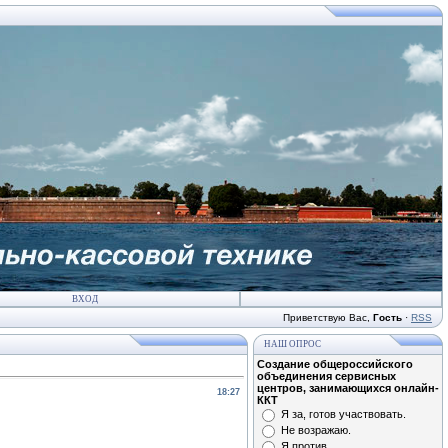
ВХОД
Приветствую Вас
,
Гость
·
RSS
НАШ ОПРОС
Создание общероссийского
объединения сервисных
центров, занимающихся онлайн-
18:27
ККТ
Я за, готов участвовать.
Не возражаю.
Я против.