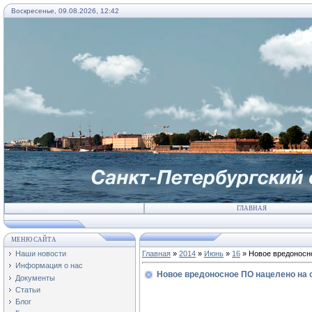
Воскресенье, 09.08.2026, 12:42
ГЛАВНАЯ
МЕНЮ САЙТА
Наши новости
Главная
»
2014
»
Июнь
»
16
» Новое вредоносн
Информация о нас
Новое вредоносное ПО нацелено на
Документы
Статьи
Блог