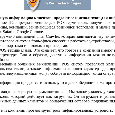
ую информацию клиентов, продают ее и используют для ки
сное ПО, предназначенное для POS-терминалов, получившее 
ины, компании, занимающиеся розничной торговлей и малые п
r, Safari и Google Chrome.
ужено компанией Intel Crawler, которая занимается изучение
которого системы front-офиса способны работать с устройства
и аппаратами и чековыми принтерами.
POS-терминалами. Это означает, что торговые компании имею
структуре. Таким образом, доступ к информации можно пол
йства.
льзовании облачных вычислений, POS систем позволяют хран
ользователями, а также информацию личного характера для пр
ые, злоумышленники могут собирать информацию, когда операт
формация продается и используется для кибершпионажа проти
омандные серверы злоумышленников. Им также удалось устан
ода, который действует как загрузчик. Он загружает и уста
личных данных клиентов и обнаружения сетевого подключени
тели компании прогнозируют рост инфицированных устройств.