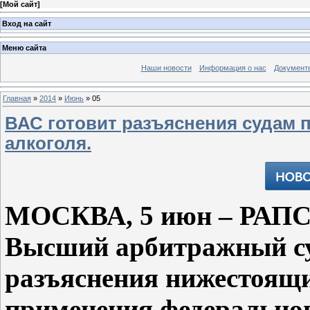
[
Мой сайт
]
Вход на сайт
Меню сайта
Наши новости
Информация о нас
Документ
Главная
»
2014
»
Июнь
»
05
ВАС готовит разъяснения судам 
алкоголя.
МОСКВА, 5 июн – РАПС
Высший арбитражный су
разъяснения нижестоящи
применения федеральног