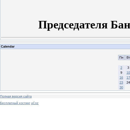
Председателя Ба
Calendar
Пн
Вт
2
3
9
10
16
17
23
24
30
Полная версия сайта
Бесплатный хостинг
uCoz