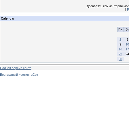
Добавлять комментарии могу
[
Р
Calendar
Пн
Вт
2
3
9
10
16
17
23
24
30
Полная версия сайта
Бесплатный хостинг
uCoz