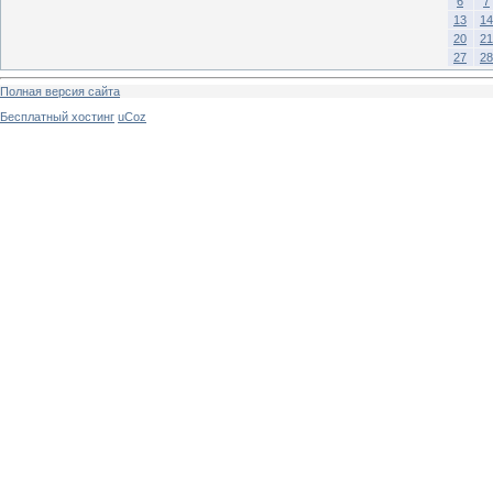
6
7
13
14
20
21
27
28
Полная версия сайта
Бесплатный хостинг
uCoz