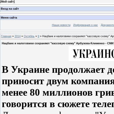
[
Мой сайт
]
Вход на сайт
Меню сайта
Наши новости
Информация о нас
Документ
Главная
»
2014
»
Октябрь
»
9
» Нацбанк и налоговики сохраняют "кассовую схему" А
Нацбанк и налоговики сохраняют "кассовую схему" Арбузова-Клименко - СМИ
В Украине продолжает де
приносит двум компания
менее 80 миллионов грив
говорится в сюжете тел