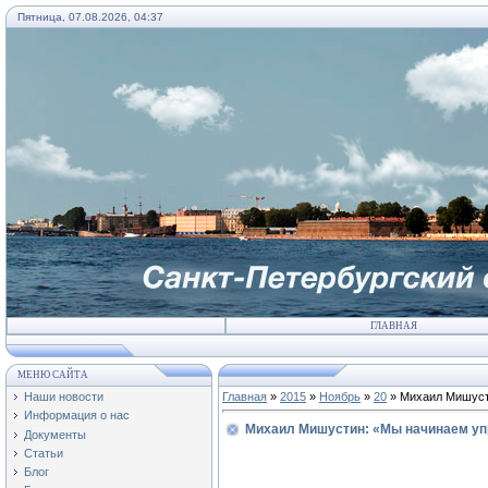
Пятница, 07.08.2026, 04:37
ГЛАВНАЯ
МЕНЮ САЙТА
Наши новости
Главная
»
2015
»
Ноябрь
»
20
» Михаил Мишуст
Информация о нас
Михаил Мишустин: «Мы начинаем уп
Документы
Статьи
Блог