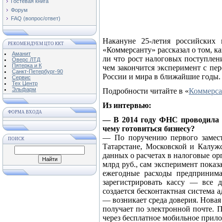
Гостевая книга
Форум
FAQ (вопрос/ответ)
Накануне 25-летия российских
РЕКОМЕНДУЕМ ЦТО ККТ
«Коммерсанту» рассказал о том, 
Аманит
ли что рост налоговых поступлени
Оверс ЛТД
Пятерка и К
чем закончится эксперимент с пе
Санкт-Петербург-90
России и мира в ближайшие годы.
Сервис
Тех Центр
Эльфарм
Подробности читайте в «
Коммерса
Из интервью:
ФОРМА ВХОДА
— В 2014 году ФНС проводила 
чему готовиться бизнесу?
— По поручению первого замест
ПОИСК
Татарстане, Московской и Калуж
данных о расчетах в налоговые ор
млрд руб., сам эксперимент показ
ежегодные расходы предпринима
зарегистрировать кассу — все д
создается бесконтактная система
— возникает среда доверия. Новая
получает по электронной почте. 
через бесплатное мобильное прило