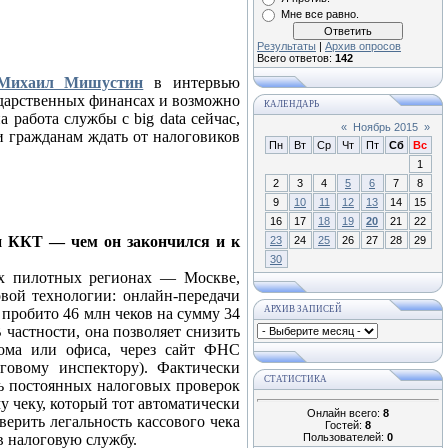
Мне все равно.
Результаты
|
Архив опросов
Всего ответов:
142
Михаил Мишустин
в интервью
ударственных финансах и возможно
КАЛЕНДАРЬ
 работа службы с big data сейчас,
«
Ноябрь 2015
»
и гражданам ждать от налоговиков
Пн
Вт
Ср
Чт
Пт
Сб
Вс
1
2
3
4
5
6
7
8
9
10
11
12
13
14
15
16
17
18
19
20
21
22
и ККТ — чем он закончился и к
23
24
25
26
27
28
29
30
ех пилотных регионах — Москве,
вой технологии: онлайн-передачи
АРХИВ ЗАПИСЕЙ
 пробито 46 млн чеков на сумму 34
 частности, она позволяет снизить
ома или офиса, через сайт ФНС
оговому инспектору). Фактически
СТАТИСТИКА
ть постоянных налоговых проверок
у чеку, который тот автоматически
Онлайн всего:
8
ерить легальность кассового чека
Гостей:
8
в налоговую службу.
Пользователей:
0