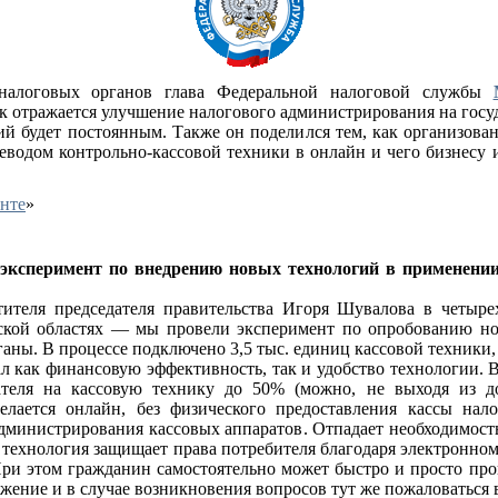
 налоговых органов глава Федеральной налоговой службы
как отражается улучшение налогового администрирования на гос
й будет постоянным. Также он поделился тем, как организована
реводом контрольно-кассовой техники в онлайн и чего бизнесу 
нте
»
эксперимент по внедрению новых технологий в применени
ителя председателя правительства Игоря Шувалова в четыр
ской областях — мы провели эксперимент по опробованию но
ганы. В процессе подключено 3,5 тыс. единиц кассовой техники,
ал как финансовую эффективность, так и удобство технологии. В
теля на кассовую технику до 50% (можно, не выходя из д
елается онлайн, без физического предоставления кассы нал
 администрирования кассовых аппаратов. Отпадает необходимос
 технология защищает права потребителя благодаря электронном
При этом гражданин самостоятельно может быстро и просто пров
жение и в случае возникновения вопросов тут же пожаловаться 