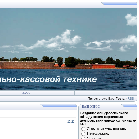
ВХОД
Приветствую Вас
,
Гость
·
RSS
НАШ ОПРОС
Создание общероссийского
объединения сервисных
центров, занимающихся онлайн-
10:22
ККТ
Я за, готов участвовать.
Не возражаю.
Я против.