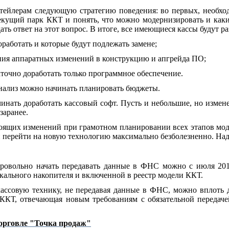
тейлерам следующую стратегию поведения: во первых, необход
текущий парк ККТ и понять, что можно модернизировать и как
ать ответ на этот вопрос. В итоге, все имеющиеся кассы будут р
аботать и которые будут подлежать замене;
ния аппаратных изменений в конструкцию и апгрейда ПО;
аточно доработать только программное обеспечение.
нализ можно начинать планировать бюджеты.
инать доработать кассовый софт. Пусть и небольшие, но измен
заранее.
оящих изменений при грамотном планировании всех этапов мод
перейти на новую технологию максимально безболезненно. Надею
ровольно начать передавать данные в ФНС можно с июля 201
ального накопителя и включенной в реестр модели ККТ.
ассовую технику, не передавая данные в ФНС, можно вплоть д
 ККТ, отвечающая новым требованиям с обязательной передач
орговле "Точка продаж"