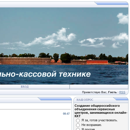
ВХОД
Приветствую Вас
,
Гость
·
RSS
НАШ ОПРОС
Создание общероссийского
объединения сервисных
центров, занимающихся онлайн-
08:47
ККТ
Я за, готов участвовать.
Не возражаю.
Я против.