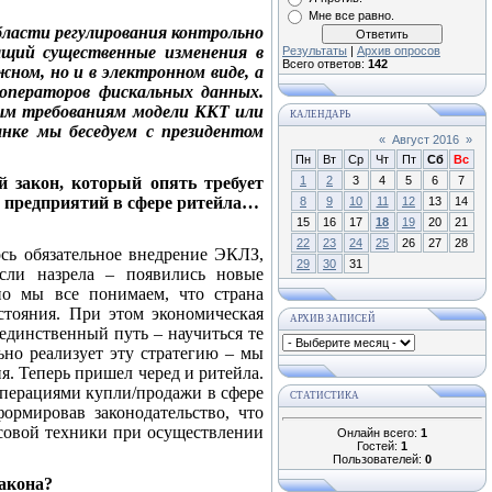
Мне все равно.
области регулирования контрольно
ящий существенные изменения в
Результаты
|
Архив опросов
Всего ответов:
142
жном, но и в электронном виде, а
 операторов фискальных данных.
вым требованиям модели ККТ или
КАЛЕНДАРЬ
ынке мы беседуем с президентом
«
Август 2016
»
Пн
Вт
Ср
Чт
Пт
Сб
Вс
 закон, который опять требует
1
2
3
4
5
6
7
ех предприятий в сфере ритейла…
8
9
10
11
12
13
14
15
16
17
18
19
20
21
22
23
24
25
26
27
28
лось обязательное внедрение ЭКЛЗ,
29
30
31
сли назрела – появились новые
но мы все понимаем, что страна
стояния. При этом экономическая
АРХИВ ЗАПИСЕЙ
единственный путь – научиться те
ьно реализует эту стратегию – мы
. Теперь пришел черед и ритейла.
операциями купли/продажи в сфере
СТАТИСТИКА
ормировав законодательство, что
совой техники при осуществлении
Онлайн всего:
1
Гостей:
1
Пользователей:
0
закона?