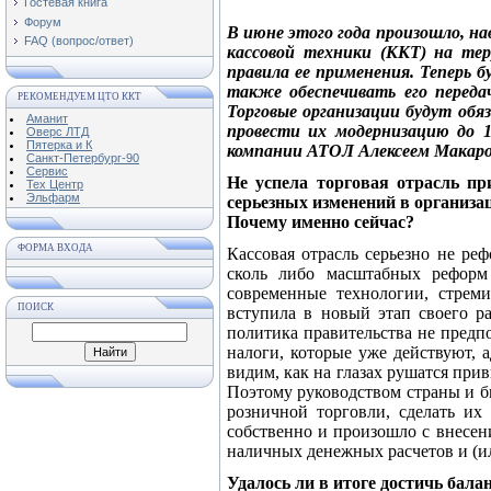
Гостевая книга
Форум
В июне этого года произошло, на
FAQ (вопрос/ответ)
кассовой техники (ККТ) на те
правила ее применения. Теперь б
также обеспечивать его переда
РЕКОМЕНДУЕМ ЦТО ККТ
Торговые организации будут обя
Аманит
провести их модернизацию до 1
Оверс ЛТД
Пятерка и К
компании АТОЛ Алексеем Макар
Санкт-Петербург-90
Сервис
Не успела торговая отрасль п
Тех Центр
Эльфарм
серьезных изменений в организа
Почему именно сейчас?
ФОРМА ВХОДА
Кассовая отрасль серьезно не реф
сколь либо масштабных реформ
современные технологии, стрем
ПОИСК
вступила в новый этап своего р
политика правительства не предп
налоги, которые уже действуют, 
видим, как на глазах рушатся пр
Поэтому руководством страны и б
розничной торговли, сделать их
собственно и произошло с внесе
наличных денежных расчетов и (ил
Удалось ли в итоге достичь бала