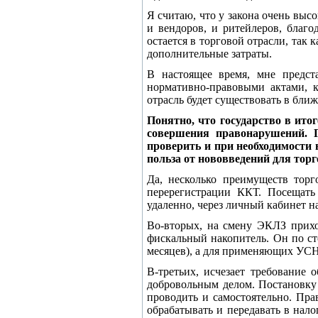
Я считаю, что у закона очень выс
и вендоров, и ритейлеров, благо
остается в торговой отрасли, так
дополнительные затраты.
В настоящее время, мне предста
нормативно-правовыми актами, 
отрасль будет существовать в бли
Понятно, что государство в ит
совершения правонарушений. Г
проверить и при необходимости 
польза от нововведений для торг
Да, несколько преимуществ торг
перерегистрации ККТ. Посещать
удаленно, через личный кабинет на 
Во-вторых, на смену ЭКЛЗ прихо
фискальный накопитель. Он по ст
месяцев), а для применяющих УСН
В-третьих, исчезает требование 
добровольным делом. Постановку 
проводить и самостоятельно. Пра
обрабатывать и передавать в нало