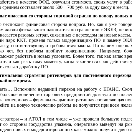
ботать в качестве ОФД, озвучили стоимость своих услуг в район
среднем составляет около 500 – 700 руб. за одну кассу в месяц.
ные опасения со стороны торговой отрасли по поводу новых 
о беспокоит финансовая сторона вопроса. Но, как я уже говори
м жизни фискального накопителя по сравнению с ЭКЛЗ, перио
асается разовых затрат, связанных с переходом на новые кассы, т
ий парк ККТ, проведя только модернизацию ПО и замену ЭКЛ
кассу, соответствующую требованиям закона. По нашим оценка
ко лет, без проблем пройдут модернизацию. Например, бол
сможет работать в новых условиях. Более того, так как запас вр
тели как раз к тому моменту, когда закончится срок действия
ть только доработку ПО.
тимальная стратегия ритейлеров для постепенного переход
жайшее время.
вать… Вспомним недавний переход на работу с ЕГАИС. Сколь
но большое количество торговых предприятий дотянули до после
 на конец июля – формально-административная составляющая но
ейти на новую технологию работы не получится при всем желан
еграторы – и АТОЛ в том числе – уже провели большую подгот
т со стороны государства улажена, оперативно выведут на р
модели новых и модернизированных касс можно получить для озн