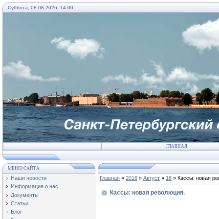
Суббота, 08.08.2026, 14:00
ГЛАВНАЯ
МЕНЮ САЙТА
Наши новости
Главная
»
2016
»
Август
»
18
» Кассы: новая ре
Информация о нас
Кассы: новая революция.
Документы
Статьи
Блог