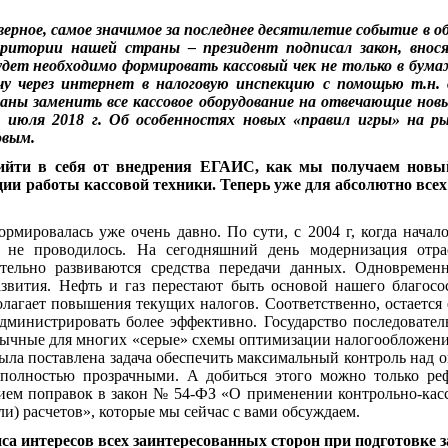
верное, самое значимое за последнее десятилетие событие в 
рритории нашей страны – президент подписал закон, внос
удет необходимо формировать кассовый чек не только в бума
чу через интернет в налоговую инспекцию с помощью т.н.
заны заменить все кассовое оборудование на отвечающие но
 июля 2018 г. Об особенностях новых «правил игры» на р
овым.
рийти в себя от внедрения ЕГАИС, как мы получаем новый
ции работы кассовой техники. Теперь уже для абсолютно вс
ормировалась уже очень давно. По сути, с 2004 г, когда нача
 не проводилось. На сегодняшний день модернизация отра
ительно развиваются средства передачи данных. Одновремен
азвития. Нефть и газ перестают быть основой нашего благосо
олагает повышения текущих налогов. Соответственно, остается 
администрировать более эффективно. Государство последовател
ивычные для многих «серые» схемы оптимизации налогообложения
ыла поставлена задача обеспечить максимальный контроль над 
 полностью прозрачными. А добиться этого можно только реф
нием поправок в закон № 54-ФЗ «О применении контрольно-кас
и) расчетов», которые мы сейчас с вами обсуждаем.
нса интересов всех заинтересованных сторон при подготовке 