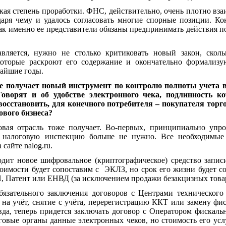
окая степень проработки. ФНС, действительно, очень плотно вз
даря чему и удалось согласовать многие спорные позиции. К
 как именно ее представители обязаны предпринимать действия п
вляется, нужно не столько критиковать новый закон, сколь
которые раскроют его содержание и окончательно формализу
жайшие годы.
оге получает новый инструмент по контролю полноты учета
оворят и об удобстве электронного чека, подлинность 
восстановить, для конечного потребителя – покупателя торго
ового бизнеса?
овая отрасль тоже получает. Во-первых, принципиально упр
 налоговую инспекцию больше не нужно. Все необходимые 
сайте nalog.ru.
дит новое шифровальное (криптографическое) средство запи
оимости будет сопоставим с ЭКЛЗ, но срок его жизни будет со
, Патент или ЕНВД (за исключением продажи безакцизных товар
обязательного заключения договоров с Центрами технического
на учёт, снятие с учёта, перерегистрацию ККТ или замену фи
вда, теперь придется заключать договор с Оператором фискал
говые органы данные электронных чеков, но стоимость его усл