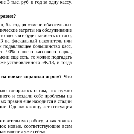
е 3 тыс. руб. в год за одну кассу.
правил?
л, благодаря отмене обязательных
дические затраты на обслуживание
о здесь все будет зависеть от того,
З на фискальный накопитель или
м подавляющее большинство касс,
ее 90% нашего кассового парка,
емени еще есть, то можно подгадать
 уже установленного ЭКЛЗ, и тогда
а на новые «правила игры»? Что
ко говорилось о том, что нужно
днего и создали себе проблемы на
вых правил еще находится в стадии
ии. Однако к концу лета ситуация
овительную работу, и как только
ынок новые, соответствующие всем
акомления уже сейчас.