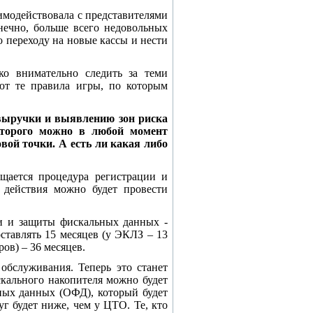
аимодействовала с представителями
онечно, больше всего недовольных
о переходу на новые кассы и нести
ко внимательно следить за теми
ют те правила игры, по которым
 выручки и выявлению зон риска
которого можно в любой момент
вой точки. А есть ли какая либо
ощается процедура регистрации и
действия можно будет провести
си и защиты фискальных данных -
ставлять 15 месяцев (у ЭКЛЗ – 13
ов) – 36 месяцев.
 обслуживания. Теперь это станет
скального накопителя можно будет
ьных данных (ОФД), который будет
уг будет ниже, чем у ЦТО. Те, кто