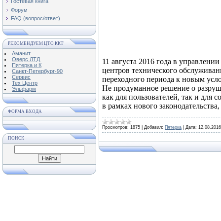
Гостевая книга
Форум
FAQ (вопрос/ответ)
РЕКОМЕНДУЕМ ЦТО ККТ
Аманит
Оверс ЛТД
11 августа 2016 года в управлен
Пятерка и К
центров технического обслуживан
Санкт-Петербург-90
Сервис
переходного периода к новым усл
Тех Центр
Не продуманное решение о разруш
Эльфарм
как для пользователей, так и для
в рамках нового законодательства,
ФОРМА ВХОДА
Просмотров:
1875
|
Добавил:
Пятерка
|
Дата:
12.08.2016
ПОИСК