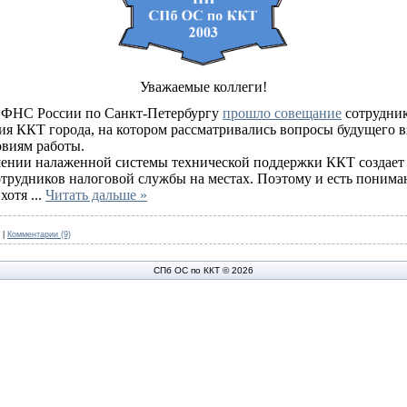
Уважаемые коллеги!
ии ФНС России по Санкт-Петербургу
прошло совещание
сотрудник
ия ККТ города, на котором рассматривались вопросы будущего в
овиям работы.
ении налаженной системы технической поддержки ККТ создает
 сотрудников налоговой службы на местах. Поэтому и есть поним
 хотя
...
Читать дальше »
|
Комментарии (9)
СПб ОС по ККТ © 2026