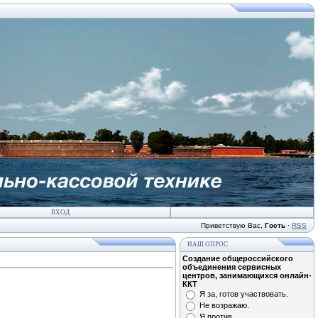
ВХОД
Приветствую Вас
,
Гость
·
RSS
НАШ ОПРОС
Создание общероссийского
объединения сервисных
центров, занимающихся онлайн-
ККТ
Я за, готов участвовать.
Не возражаю.
Я против.