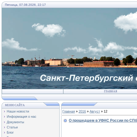
Пятница, 07.08.2026, 22:17
ГЛАВНАЯ
МЕНЮ САЙТА
Наши новости
Главная
»
2016
»
Август
»
12
Информация о нас
О прошедшем в УФНС России по СПб 
Документы
Статьи
Блог