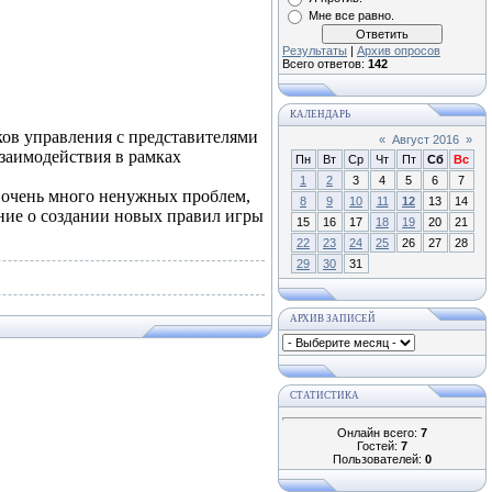
Мне все равно.
Результаты
|
Архив опросов
Всего ответов:
142
КАЛЕНДАРЬ
ов управления с представителями
«
Август 2016
»
заимодействия в рамках
Пн
Вт
Ср
Чт
Пт
Сб
Вс
1
2
3
4
5
6
7
 очень много ненужных проблем,
8
9
10
11
12
13
14
ание о создании новых правил игры
15
16
17
18
19
20
21
22
23
24
25
26
27
28
29
30
31
АРХИВ ЗАПИСЕЙ
СТАТИСТИКА
Онлайн всего:
7
Гостей:
7
Пользователей:
0