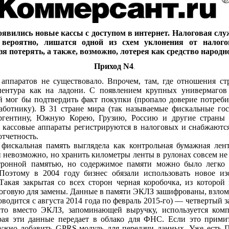
оявились новые кассы с доступом в интернет. Налоговая слу
 вероятно, лишатся одной из схем уклонения от налого
я потерять, а также, возможно, лотерея как средство народн
Приход N4
.
аппаратов не существовало. Впрочем, там, где отношения стр
ентура как на ладони. С появлением крупных универмагов
й мог бы подтвердить факт покупки (пропало доверие потреби
аботнику). В 31 стране мира (так называемые фискальные гос
гентину, Южную Корею, Грузию, Россию и другие страны С
ого кассовые аппараты регистрируются в налоговых и снабжаютс
тчетность.
 фискальная память выглядела как контрольная бумажная лент
 невозможно, но хранить километры ленты в рулонах совсем не 
ктронной памятью, но содержимое памяти можно было легко 
Поэтому в 2004 году бизнес обязали использовать новое и
Такая закрытая со всех сторон черная коробочка, из которо
алоговую для замены. Данные в памяти ЭКЛЗ зашифрованы, взлома
дится с августа 2014 года по февраль 2015-го) — четвертый з
 что вместо ЭКЛЗ, запоминающей выручку, используется ком
орая эти данные передает в облако для ФНС. Если это примит
нужно добавить GPRS-модуль для передачи данных. Уже есть 