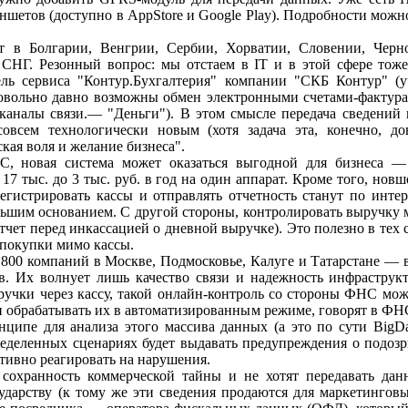
шетов (доступно в AppStore и Google Play). Подробности можн
 в Болгарии, Венгрии, Сербии, Хорватии, Словении, Черн
 СНГ. Резонный вопрос: мы отстаем в IT и в этой сфере тож
ель сервиса "Контур.Бухгалтерия" компании "СКБ Контур" (
довольно давно возможны обмен электронными счетами-фактура
аналы связи.— "Деньги"). В этом смысле передача сведений
совсем технологически новым (хотя задача эта, конечно, д
кая воля и желание бизнеса".
С, новая система может оказаться выгодной для бизнеса —
17 тыс. до 3 тыс. руб. в год на один аппарат. Кроме того, новш
егистрировать кассы и отправлять отчетность станут по инте
льшим основанием. С другой стороны, контролировать выручку 
отчет перед инкассацией о дневной выручке). Это полезно в тех с
 покупки мимо кассы.
 800 компаний в Москве, Подмосковье, Калуге и Татарстане — в
в. Их волнует лишь качество связи и надежность инфраструк
ручки через кассу, такой онлайн-контроль со стороны ФНС мож
и обрабатывать их в автоматизированным режиме, говорят в ФН
ципе для анализа этого массива данных (а это по сути BigD
ределенных сценариях будет выдавать предупреждения о подоз
ативно реагировать на нарушения.
 сохранность коммерческой тайны и не хотят передавать да
дарству (к тому же эти сведения продаются для маркетинговы