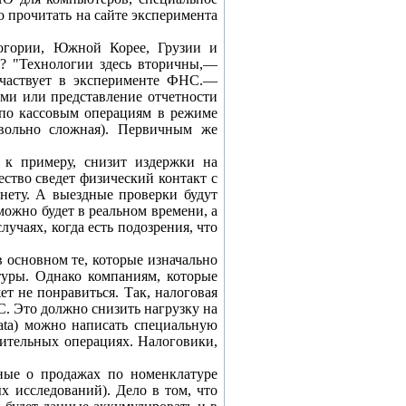
о прочитать на сайте эксперимента
огории, Южной Корее, Грузии и
е? "Технологии здесь вторичны,—
участвует в эксперименте ФНС.—
ми или представление отчетности
 по кассовым операциям в режиме
овольно сложная). Первичным же
 к примеру, снизит издержки на
ество сведет физический контакт с
рнету. А выездные проверки будут
можно будет в реальном времени, а
лучаях, когда есть подозрения, что
 основном те, которые изначально
туры. Однако компаниям, которые
ет не понравиться. Так, налоговая
С. Это должно снизить нагрузку на
ata) можно написать специальную
рительных операциях. Налоговики,
нные о продажах по номенклатуре
х исследований). Дело в том, что