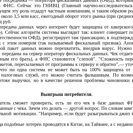
е посредника — оператора фискальных данных (ОФД), который
в ФНС. Сейчас это ГНИВЦ (Главный научно-исследовательс
дущем эту роль отдадут частным компаниям, и таким образом ро
 около 3,5 млн касс, ежегодный оборот этого рынка (при средних 
д руб.
передача данных через интернет будет защищена от хакерског
. Сейчас алгоритм системы выглядит так: клиент совершает по
ветственности ОФД), регистрирует там трансакцию, в подтверж
чек с этим номером (так называемый фискальный признак). Ан
бой пакет данных можно перехватить, внедрив вирус. Нужно 
 переданы на сервер оператору фискальных данных. Чек отдает
ым его брать), а ФНС становится "слепой". "Сложность пере
кетов, пересылаемых от программы к серверу и обратно",— уто
что ни одна система не может быть на 100% защищена от в
 налоговых служб, его можно считать фальшивым. По возм
токе выручки, но в качестве решения проблемы чиновники в
Выигрыш потребителя
.
атель сможет проверить, есть ли его чек в базе данных Ф
бив данные с чека. Зачем это делать — другой вопрос. По словам 
ильной мотивации. "Например, если будет разыгрываться джип G
ода подобные лотереи проводятся в Китае, на Тайване, а с недав