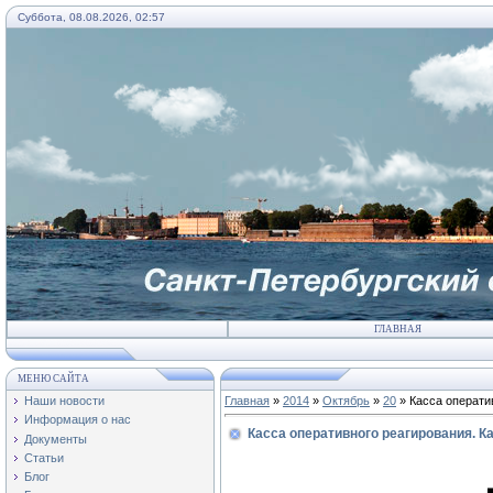
Суббота, 08.08.2026, 02:57
ГЛАВНАЯ
МЕНЮ САЙТА
Наши новости
Главная
»
2014
»
Октябрь
»
20
» Касса операти
Информация о нас
Касса оперативного реагирования. К
Документы
Статьи
Блог