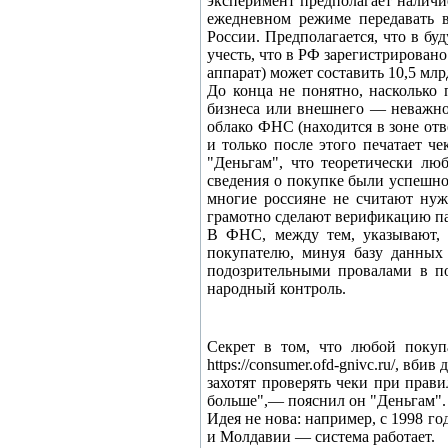
эксперимент предполагает наличи
ежедневном режиме передавать 
России. Предполагается, что в бу
учесть, что в РФ зарегистрировано
аппарат) может составить 10,5 млр
До конца не понятно, насколько 
бизнеса или внешнего — неважно)
облако ФНС (находится в зоне от
и только после этого печатает 
"Деньгам", что теоретически лю
сведения о покупке были успешно
многие россияне не считают нужн
грамотно сделают верификацию па
В ФНС, между тем, указывают, 
покупателю, минуя базу данных
подозрительными провалами в по
народный контроль.
Секрет в том, что любой покуп
https://consumer.ofd-gnivc.ru/, в
захотят проверять чеки при прав
больше",— пояснил он "Деньгам".
Идея не нова: например, с 1998 г
и Молдавии — система работает.