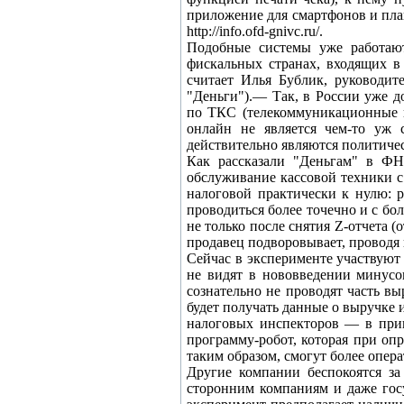
приложение для смартфонов и план
http://info.ofd-gnivc.ru/.
Подобные системы уже работают
фискальных странах, входящих в
считает Илья Бублик, руководит
"Деньги").— Так, в России уже 
по ТКС (телекоммуникационные к
онлайн не является чем-то уж 
действительно являются политичес
Как рассказали "Деньгам" в ФН
обслуживание кассовой техники с 
налоговой практически к нулю: р
проводиться более точечно и с бо
не только после снятия Z-отчета (
продавец подворовывает, проводя
Сейчас в эксперименте участвуют
не видят в нововведении минусо
сознательно не проводят часть вы
будет получать данные о выручке 
налоговых инспекторов — в прин
программу-робот, которая при оп
таким образом, смогут более опер
Другие компании беспокоятся за
сторонним компаниям и даже госу