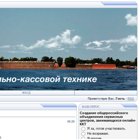
ВХОД
Приветствую Вас
,
Гость
·
RSS
НАШ ОПРОС
Создание общероссийского
объединения сервисных
центров, занимающихся онлайн-
09:29
ККТ
Я за, готов участвовать.
Не возражаю.
Я против.