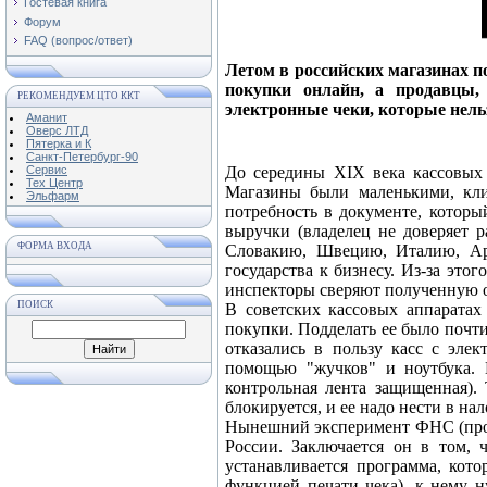
Гостевая книга
Форум
FAQ (вопрос/ответ)
Летом в российских магазинах п
покупки онлайн, а продавцы,
РЕКОМЕНДУЕМ ЦТО ККТ
электронные чеки, которые нельз
Аманит
Оверс ЛТД
Пятерка и К
Санкт-Петербург-90
Сервис
До середины XIX века кассовых 
Тех Центр
Магазины были маленькими, кли
Эльфарм
потребность в документе, которы
выручки (владелец не доверяет р
ФОРМА ВХОДА
Словакию, Швецию, Италию, Ар
государства к бизнесу. Из-за эт
инспекторы сверяют полученную о
ПОИСК
В советских кассовых аппаратах
покупки. Подделать ее было почти
отказались в пользу касс с эле
помощью "жучков" и ноутбука. 
контрольная лента защищенная). 
блокируется, и ее надо нести в н
Нынешний эксперимент ФНС (прово
России. Заключается он в том,
устанавливается программа, кот
функцией печати чека), к нему 