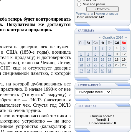
Мне все равно.
Результаты
|
Архив опросов
Всего ответов:
142
жба теперь будет контролировать
в. Покупателям же достанутся
ого контроля продавцов.
КАЛЕНДАРЬ
«
Октябрь 2014
»
Пн
Вт
Ср
Чт
Пт
Сб
Вс
оятся на доверии, чек не нужен.
1
2
3
4
5
 в США (1850-е годы), возникла
6
7
8
9
10
11
12
теля к продавцу) и достоверность
13
14
15
16
17
18
19
ударства), включая Чехию, Литву,
20
21
22
23
24
25
26
НГ, еще и отсутствует доверие
27
28
29
30
31
я специальной памятью, с которой
а, на которой дублировались все
АРХИВ ЗАПИСЕЙ
практично. В начале 1990-х от нее
изменить ("скрутить" выручку) с
зобретение — ЭКЛЗ (электронная
й выползает чек. Спустя год ЭКЛЗ
СТАТИСТИКА
ть их очень трудно.
а всю историю кассовой техники в
Онлайн всего:
1
Гостей:
1
пьютерное устройство — на него
Пользователей:
0
ивное устройство (калькулятор с
ПО для компьютеров, специальное