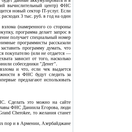
 будет данные аккумулировать и в
кий вычислительный центр) ФНС
дится новый сектор IT-услуг. Если
расходах 3 тыс. руб. в год на один
о взлома (намеренного со стороны
купку, программа делает запрос в
дение получает специальный номер
онимные программисты рассказали
заставить программу думать, что
ся покупателю (или не отдается —
хвата зависит от того, насколько
чнили собеседники "Денег".
злома и что, если чек выдается
ожности в ФНС будут следить за
первые предлагают использовать
НС. Сделать это можно на сайте
замглавы ФНС Даниила Егорова, люди
rand Cherokee, то желания станет
них пор и в Армении, Азербайджане