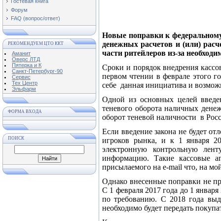
Гостевая книга
Форум
FAQ (вопрос/ответ)
Новые поправки к федеральному
денежных расчетов и (или) расч
РЕКОМЕНДУЕМ ЦТО ККТ
части ритейлеров из-за необход
Аманит
Оверс ЛТД
Пятерка и К
Сроки и порядок внедрения кассо
Санкт-Петербург-90
первом чтении в феврале этого г
Сервис
Тех Центр
себе данная инициатива и возмож
Эльфарм
Одной из основных целей введе
теневого оборота наличных дене
ФОРМА ВХОДА
оборот теневой наличности в Росс
Если введение закона не будет от
ПОИСК
игроков рынка, и к 1 января 2
электронную контрольную лент
информацию. Такие кассовые ап
присылаемого на e-mail что, на м
Однако внесенные поправки не пр
С 1 февраля 2017 года до 1 январ
по требованию. С 2018 года выда
необходимо будет передать покупа