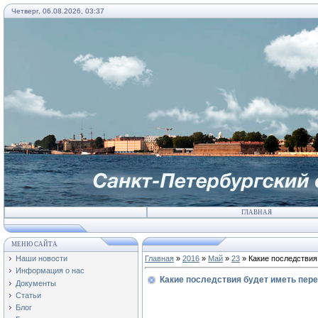
Четверг, 06.08.2026, 03:37
ГЛАВНАЯ
МЕНЮ САЙТА
Наши новости
Главная
»
2016
»
Май
»
23
» Какие последствия
Информация о нас
Какие последствия будет иметь пер
Документы
Статьи
Блог