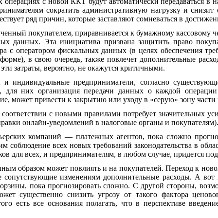
х операциях с новой ККТ будут автоматически передаваться в 
ринимателям сократить административную нагрузку и снизит 
ствует ряд причин, которые заставляют сомневаться в достижен
ученный покупателем, приравнивается к бумажному кассовому ч
ных данных. Эта инициатива призвана защитить право покупа
ра с оператором фискальных данных (в целях обеспечения тр
форме), в свою очередь, также повлечет дополнительные расх
эти затраты, вероятно, не окажутся критичными.
 и индивидуальные предприниматели, согласно существующи
и, для них организация передачи данных о каждой операци
вие, может привести к закрытию или уходу в «серую» зону части 
 соответствии с новыми правилами потребует значительных у
правки онлайн-уведомлений в налоговые органы и покупателям)
рьерских компаний — платежных агентов, пока сложно прогно
им соблюдение всех новых требований законодательства в обла
аков для всех, и предпринимателям, в любом случае, придется п
енным образом может повлиять и на покупателей. Переход к ново
е сопутствующие изменениям дополнительные расходы. А вот 
корзины, пока прогнозировать сложно. С другой стороны, возм
жет существенно снизить угрозу от такого фактора ценовог
ого есть все основания полагать, что в перспективе введен