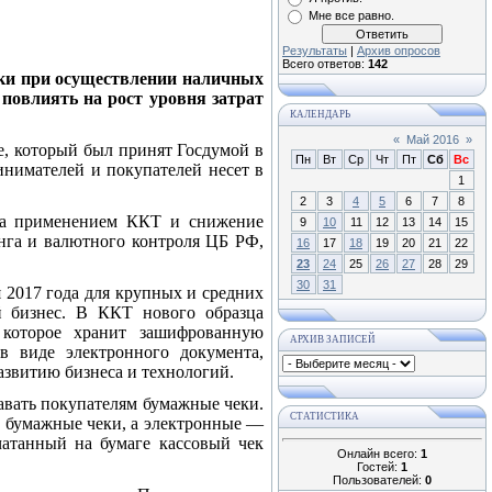
Мне все равно.
Результаты
|
Архив опросов
Всего ответов:
142
ики при осуществлении наличных
повлиять на рост уровня затрат
КАЛЕНДАРЬ
«
Май 2016
»
е, который был принят Госдумой в
Пн
Вт
Ср
Чт
Пт
Сб
Вс
инимателей и покупателей несет в
1
2
3
4
5
6
7
8
 за применением ККТ и снижение
9
10
11
12
13
14
15
нга и валютного контроля ЦБ РФ,
16
17
18
19
20
21
22
23
24
25
26
27
28
29
30
31
я 2017 года для крупных и средних
й бизнес. В ККТ нового образца
 которое хранит зашифрованную
АРХИВ ЗАПИСЕЙ
в виде электронного документа,
азвитию бизнеса и технологий.
авать покупателям бумажные чеки.
СТАТИСТИКА
ко бумажные чеки, а электронные —
ечатанный на бумаге кассовый чек
Онлайн всего:
1
Гостей:
1
Пользователей:
0