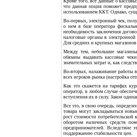
Кроме того, все данные о кассовы
что данная опция поможет предп
использованием ККТ. Однако, суще
Во-первых, электронный чек, пол
о нем в базе оператора фискаль
необходимость заключения догово
налоговые органы в электронной 
Для средних и крупных магазинов 
Между тем, небольшие магазины
обязаны выдавать кассовые чек
значительных затрат и, как следст
Во-вторых, налаживание работы в
всех игроков рынка (настройка от
Как это скажется на тарифах ку
оператор, в любом случае обеспеч
вступления их в силу. Закон один
Все это, в свою очередь, определ
товара могут закладываться новы
рост стоимости потребительской 
оборотом наличных средств помо
предпринимателей. Вследствие эт
поддержанию стабильности цен.