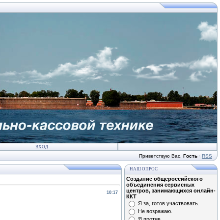
ВХОД
Приветствую Вас
,
Гость
·
RSS
НАШ ОПРОС
Создание общероссийского
объединения сервисных
центров, занимающихся онлайн-
10:17
ККТ
Я за, готов участвовать.
Не возражаю.
Я против.