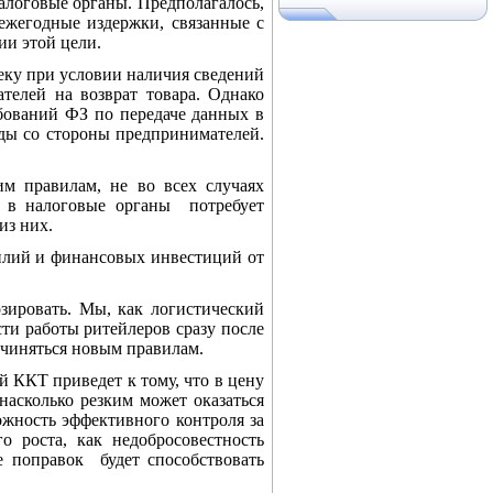
налоговые органы. Предполагалось,
ежегодные издержки, связанные с
ии этой цели.
еку при условии наличия сведений
телей на возврат товара. Однако
ебований ФЗ по передаче данных в
оды со стороны предпринимателей.
м правилам, не во всех случаях
и в налоговые органы потребует
из них.
силий и финансовых инвестиций от
.
зировать. Мы, как логистический
сти работы ритейлеров сразу после
одчиняться новым правилам.
й ККТ приведет к тому, что в цену
насколько резким может оказаться
ожность эффективного контроля за
о роста, как недобросовестность
ие поправок будет способствовать