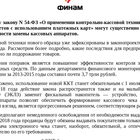
 закону N 54-ФЗ «О применении контрольно-кассовой техн
етов с использованием платежных карт» могут существенно 
имости замены кассовых аппаратов.
вой техники нового образца уже зафиксированы в законопроект
ода. Рассмотрим более подробно, какие последствия для предпр
но ли подорожание товаров.
ния поправок является повышение эффективности контроля
жных средств. По данным департамента финансового монитори
ии за 2013-2015 годы составил почти 3,7 трлн рублей.
ложено, использование новой ККТ станет обязательным с 1 июл
018 года действие закона распространится также и на малы
у (ЭКЛЗ) заменит фискальный накопитель — устройство,
параты позволят обеспечить формирование кассового чека 
ой взгляд, является прогрессивным решением, соответствующим р
едполагают немедленного освобождения от необходимости выд
я 2018 года продавцы будут обязаны выдавать покупателям толь
ча электронного чека станет, наоборот, обязательной, а отп
телю по его требованию.