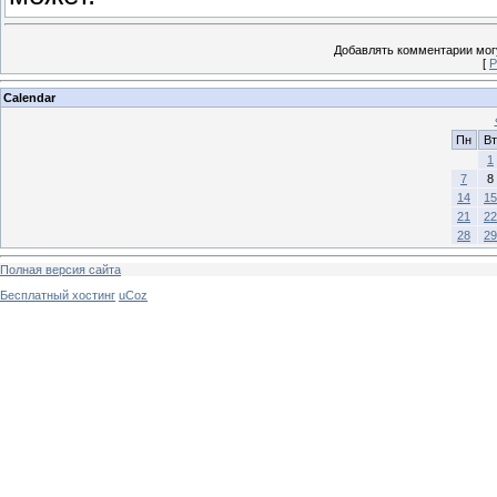
Добавлять комментарии могу
[
Р
Calendar
Пн
Вт
1
7
8
14
15
21
22
28
29
Полная версия сайта
Бесплатный хостинг
uCoz